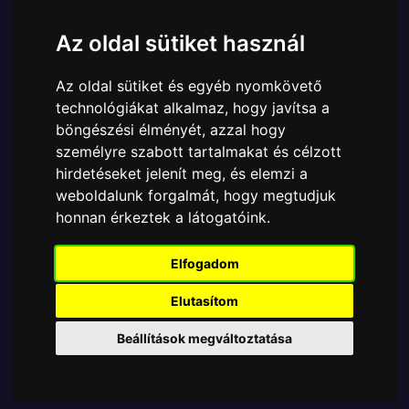
Ára:
12590 Ft
Az oldal sütiket használ
A Funko POP - Anime & Manga egyik népszerű
terméke a Funko - Ride One Piece Vivi & Karoo
Az oldal sütiket és egyéb nyomkövető
15cm gyűjtői vinyl karakter, amely ablakos
technológiákat alkalmaz, hogy javítsa a
csomagolásban azaz - POP In a Box - várja új
böngészési élményét, azzal hogy
gazdáját.
személyre szabott tartalmakat és célzott
hirdetéseket jelenít meg, és elemzi a
TOVÁBB A VÁSÁRLÁSRA
weboldalunk forgalmát, hogy megtudjuk
honnan érkeztek a látogatóink.
Tetszik? Osszd meg másokkal!
Elfogadom
Elutasítom
Beállítások megváltoztatása