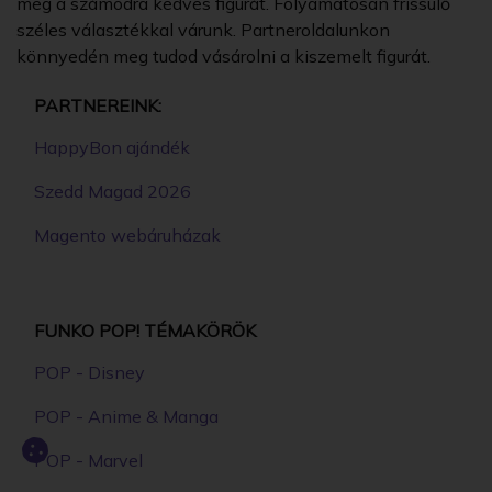
meg a számodra kedves figurát. Folyamatosan frissülő
széles választékkal várunk. Partneroldalunkon
könnyedén meg tudod vásárolni a kiszemelt figurát.
PARTNEREINK:
HappyBon ajándék
Szedd Magad 2026
Magento webáruházak
FUNKO POP! TÉMAKÖRÖK
POP - Disney
POP - Anime & Manga
POP - Marvel