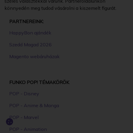
széles választékkal várunk. Partneroldalunkon
könnyedén meg tudod vásárolni a kiszemelt figurát.
PARTNEREINK:
HappyBon ajándék
Szedd Magad 2026
Magento webáruházak
FUNKO POP! TÉMAKÖRÖK
POP - Disney
POP - Anime & Manga
POP - Marvel
POP - Animation