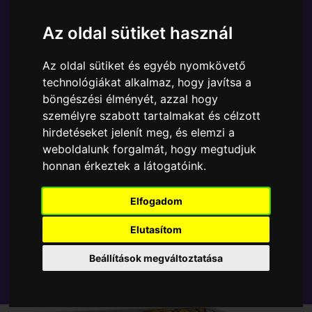
Ára:
9990 Ft
Az oldal sütiket használ
A Funko POP - Anime & Manga egyik népszerű
terméke a Funko - Super One Piece Kaido 15cm
Az oldal sütiket és egyéb nyomkövető
gyűjtői vinyl karakter, amely ablakos csomagolásban
technológiákat alkalmaz, hogy javítsa a
azaz - POP In a Box - várja új gazdáját.
böngészési élményét, azzal hogy
személyre szabott tartalmakat és célzott
TOVÁBB A VÁSÁRLÁSRA
hirdetéseket jelenít meg, és elemzi a
weboldalunk forgalmát, hogy megtudjuk
honnan érkeztek a látogatóink.
Tetszik? Osszd meg másokkal!
Elfogadom
Elutasítom
Beállítások megváltoztatása