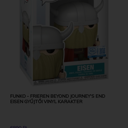
FUNKO - FRIEREN BEYOND JOURNEY'S END
EISEN GYŰJTŐI VINYL KARAKTER
6890 Ft