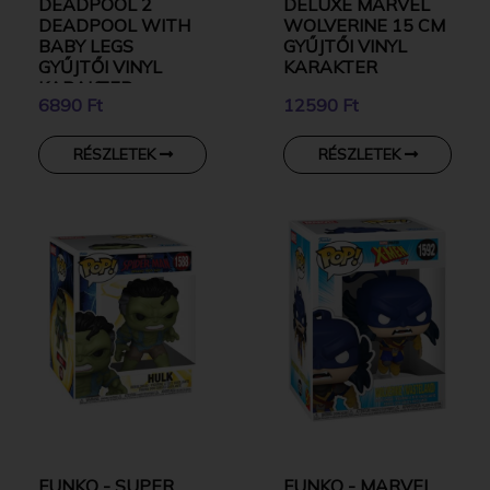
DEADPOOL 2
DELUXE MARVEL
DEADPOOL WITH
WOLVERINE 15 CM
BABY LEGS
GYŰJTŐI VINYL
GYŰJTŐI VINYL
KARAKTER
KARAKTER
6890 Ft
12590 Ft
RÉSZLETEK
RÉSZLETEK
FUNKO - SUPER
FUNKO - MARVEL