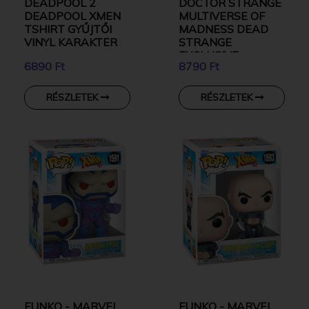
DEADPOOL 2
DOCTOR STRANGE
DEADPOOL XMEN
MULTIVERSE OF
TSHIRT GYŰJTŐI
MADNESS DEAD
VINYL KARAKTER
STRANGE
EXCLUSIVE
6890 Ft
8790 Ft
GYŰJTŐI VINYL
KARAKTER
RÉSZLETEK
RÉSZLETEK
FUNKO - MARVEL
FUNKO - MARVEL