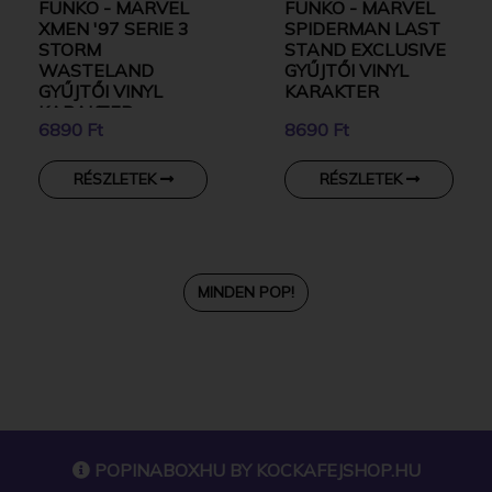
FUNKO - MARVEL
FUNKO - MARVEL
XMEN '97 SERIE 3
SPIDERMAN LAST
STORM
STAND EXCLUSIVE
WASTELAND
GYŰJTŐI VINYL
GYŰJTŐI VINYL
KARAKTER
KARAKTER
6890 Ft
8690 Ft
RÉSZLETEK
RÉSZLETEK
MINDEN POP!
POPINABOXHU BY
KOCKAFEJSHOP.HU