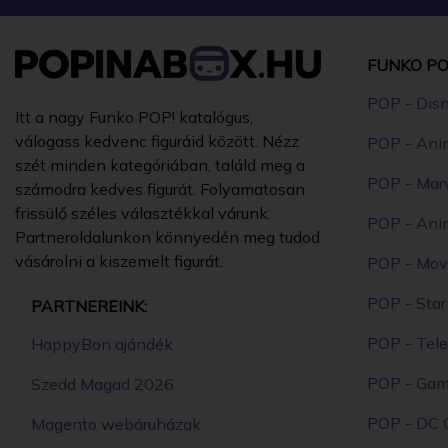
FUNKO PO
POP - Dis
Itt a nagy Funko POP! katalógus,
válogass kedvenc figuráid között. Nézz
POP - Ani
szét minden kategóriában, találd meg a
POP - Mar
számodra kedves figurát. Folyamatosan
frissülő széles választékkal várunk.
POP - Ani
Partneroldalunkon könnyedén meg tudod
vásárolni a kiszemelt figurát.
POP - Mov
POP - Sta
PARTNEREINK:
POP - Tele
HappyBon ajándék
POP - Ga
Szedd Magad 2026
POP - DC 
Magento webáruházak