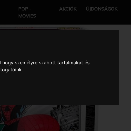
POP -
AKCIÓK
ÚJDONSÁGOK
MOVIES
l hogy személyre szabott tartalmakat és
átogatóink.