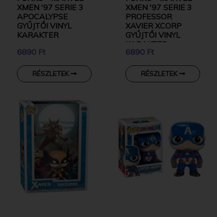
XMEN '97 SERIE 3
XMEN '97 SERIE 3
APOCALYPSE
PROFESSOR
GYŰJTŐI VINYL
XAVIER XCORP
KARAKTER
GYŰJTŐI VINYL
KARAKTER
6890 Ft
6890 Ft
RÉSZLETEK
RÉSZLETEK