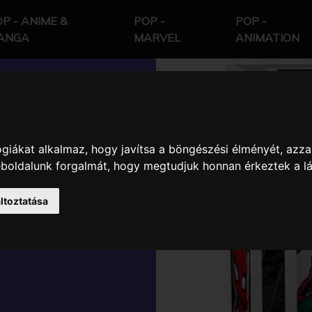
P - ANIME &
POP -
POP -
ANGA
MARVEL
ANIMATION
giákat alkalmaz, hogy javítsa a böngészési élményét, azza
ER MARVEL
weboldalunk forgalmát, hogy megtudjuk honnan érkeztek a l
N
ltoztatása
 GYŰJTŐI