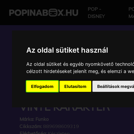
POP -
PO
DISNEY
M
POP IN A BOX HU
Az oldal sütiket használ
Az oldal sütiket és egyéb nyomkövető technoló
FUNKO - COMIC COV
célzott hirdetéseket jelenít meg, és elemzi a 
AMAZING SPIDERMA
Elfogadom
Elutasítom
Beállítások megvá
PÓKEMBER EXCLUSIVE
VINYL KARAKTER
Márka:
Funko
Cikkszám:
889698609319
Elérhetőség:
Készleten