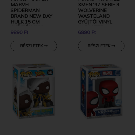
MARVEL
XMEN '97 SERIE 3
SPIDERMAN
WOLVERINE
BRAND NEW DAY
WASTELAND
HULK 15 CM
GYŰJTŐI VINYL
GYŰJTŐI VINYL
KARAKTER
9890 Ft
6890 Ft
KARAKTER
RÉSZLETEK
RÉSZLETEK