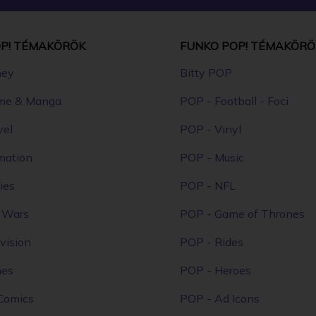
P! TÉMAKÖRÖK
FUNKO POP! TÉMAKÖRÖ
ney
Bitty POP
me & Manga
POP - Football - Foci
vel
POP - Vinyl
mation
POP - Music
ies
POP - NFL
r Wars
POP - Game of Thrones
vision
POP - Rides
mes
POP - Heroes
Comics
POP - Ad Icons