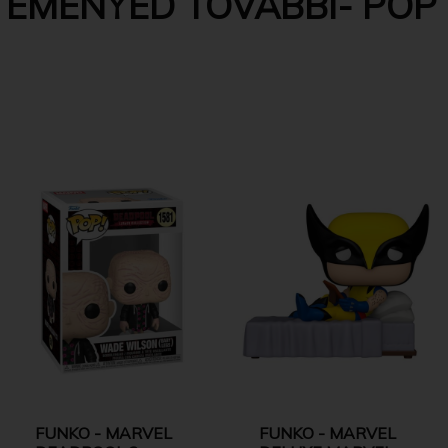
EMÉNYED TOVÁBBI- POP 
FUNKO - MARVEL
FUNKO - MARVEL