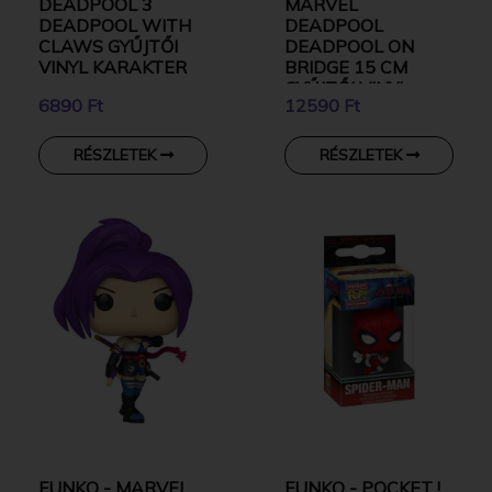
DEADPOOL 3
MARVEL
DEADPOOL WITH
DEADPOOL
CLAWS GYŰJTŐI
DEADPOOL ON
VINYL KARAKTER
BRIDGE 15 CM
GYŰJTŐI VINYL
6890 Ft
12590 Ft
KARAKTER
RÉSZLETEK
RÉSZLETEK
FUNKO - MARVEL
FUNKO - POCKET !