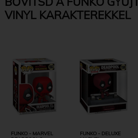
BŐVÍTSD A FUNKO GYŰJT
VINYL KARAKTEREKKEL
FUNKO - MARVEL
FUNKO - DELUXE