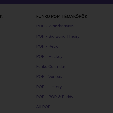
K
FUNKO POP! TÉMAKÖRÖK
POP - WandaVision
POP - Big Bang Theory
POP - Retro
POP - Hockey
Funko Calendar
POP - Various
POP - History
POP - POP & Buddy
All POP!