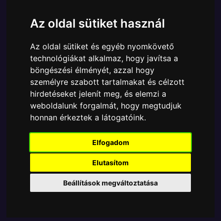
Cikkszám:
889698907910
Elérhetőség:
Készleten
Az oldal sütiket használ
Ára:
6890 Ft
Az oldal sütiket és egyéb nyomkövető
A Funko POP - Marvel egyik népszerű terméke a
technológiákat alkalmaz, hogy javítsa a
Funko - Marvel XMen '97 Serie 3 Professor Xavier
böngészési élményét, azzal hogy
XCorp gyűjtői vinyl karakter, amely ablakos
személyre szabott tartalmakat és célzott
csomagolásban azaz - POP In a Box - várja új
hirdetéseket jelenít meg, és elemzi a
gazdáját.
weboldalunk forgalmát, hogy megtudjuk
honnan érkeztek a látogatóink.
TOVÁBB A VÁSÁRLÁSRA
Elfogadom
Tetszik? Osszd meg másokkal!
Elutasítom
Beállítások megváltoztatása