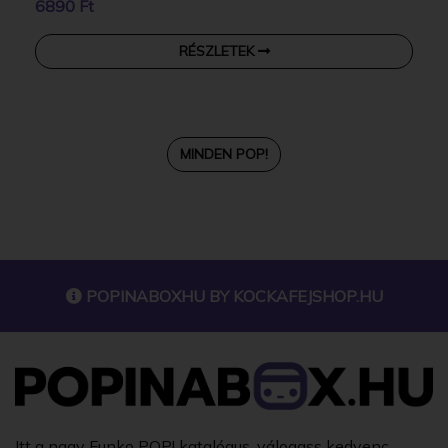
6890 Ft
RÉSZLETEK
MINDEN POP!
POPINABOXHU BY
KOCKAFEJSHOP.HU
Itt a nagy Funko POP! katalógus, válogass kedvenc