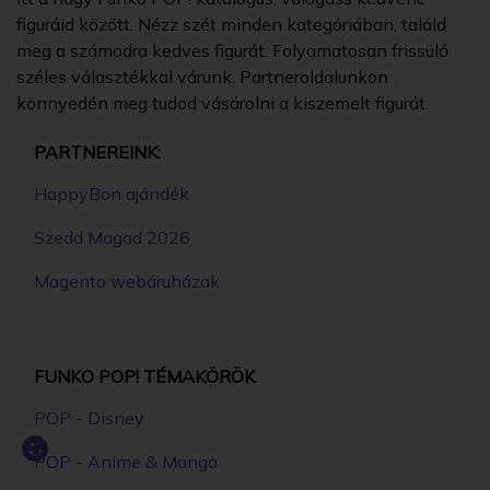
figuráid között. Nézz szét minden kategóriában, találd
meg a számodra kedves figurát. Folyamatosan frissülő
széles választékkal várunk. Partneroldalunkon
könnyedén meg tudod vásárolni a kiszemelt figurát.
PARTNEREINK:
HappyBon ajándék
Szedd Magad 2026
Magento webáruházak
FUNKO POP! TÉMAKÖRÖK
POP - Disney
POP - Anime & Manga