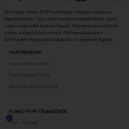
Itt a nagy Funko POP! katalógus, válogass kedvenc
figuráid között. Nézz szét minden kategóriában, találd
meg a számodra kedves figurát. Folyamatosan frissülő
széles választékkal várunk. Partneroldalunkon
könnyedén meg tudod vásárolni a kiszemelt figurát.
PARTNEREINK:
HappyBon ajándék
Szedd Magad 2026
Magento webáruházak
FUNKO POP! TÉMAKÖRÖK
POP - Disney