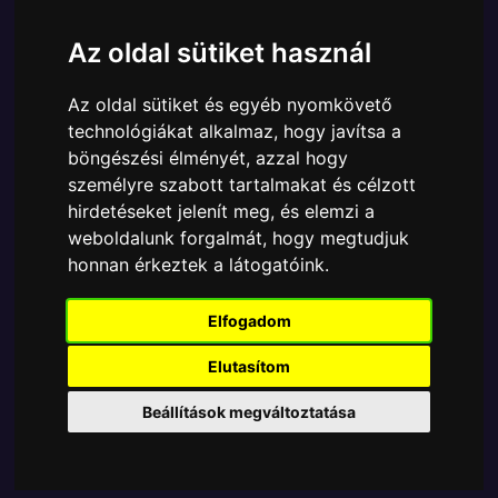
Márka:
Funko
Az oldal sütiket használ
Cikkszám:
889698609029
Elérhetőség:
Készleten
Az oldal sütiket és egyéb nyomkövető
Ára:
8790 Ft
technológiákat alkalmaz, hogy javítsa a
A Funko POP - Marvel egyik népszerű terméke a
böngészési élményét, azzal hogy
Funko - Deluxe Marvel Sinister Doctor Octopus
személyre szabott tartalmakat és célzott
Exclusive 15cm gyűjtői vinyl karakter, amely ablakos
hirdetéseket jelenít meg, és elemzi a
csomagolásban azaz - POP In a Box - várja új
weboldalunk forgalmát, hogy megtudjuk
gazdáját.
honnan érkeztek a látogatóink.
Elfogadom
TOVÁBB A VÁSÁRLÁSRA
Elutasítom
Tetszik? Osszd meg másokkal!
Beállítások megváltoztatása