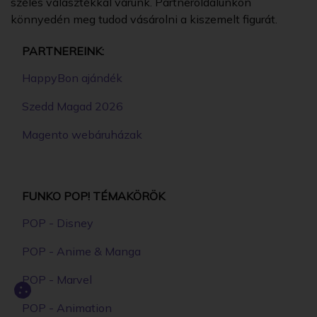
széles választékkal várunk. Partneroldalunkon
könnyedén meg tudod vásárolni a kiszemelt figurát.
PARTNEREINK:
HappyBon ajándék
Szedd Magad 2026
Magento webáruházak
FUNKO POP! TÉMAKÖRÖK
POP - Disney
POP - Anime & Manga
POP - Marvel
POP - Animation