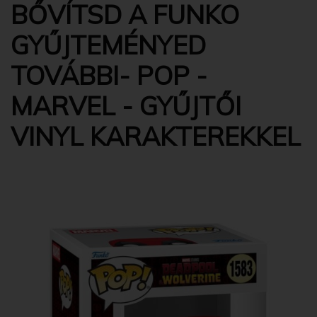
BŐVÍTSD A FUNKO
GYŰJTEMÉNYED
TOVÁBBI- POP -
MARVEL - GYŰJTŐI
VINYL KARAKTEREKKEL