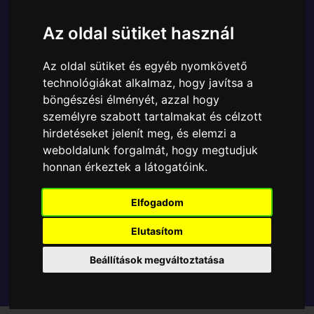
Ára:
6890 Ft
Az oldal sütiket használ
A Funko POP - Marvel egyik népszerű terméke a
Funko - Marvel Bruce Banner Hulk gyűjtői vinyl
Az oldal sütiket és egyéb nyomkövető
karakter, amely ablakos csomagolásban azaz - POP
technológiákat alkalmaz, hogy javítsa a
In a Box - várja új gazdáját.
böngészési élményét, azzal hogy
személyre szabott tartalmakat és célzott
TOVÁBB A VÁSÁRLÁSRA
hirdetéseket jelenít meg, és elemzi a
weboldalunk forgalmát, hogy megtudjuk
honnan érkeztek a látogatóink.
Tetszik? Osszd meg másokkal!
Elfogadom
Elutasítom
Beállítások megváltoztatása