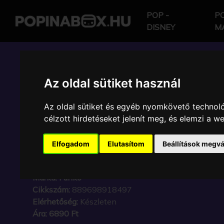
POP -
PO
DISNEY
M
POP IN A BOX HU
Az oldal sütiket használ
Az oldal sütiket és egyéb nyomkövető technoló
FUNKO - MARVEL DA
célzott hirdetéseket jelenít meg, és elemzi a 
BORN AGAIN DAREDE
Elfogadom
Elutasítom
Beállítások megvá
SUIT GYŰJTŐI VINYL
Márka:
Funko
Cikkszám:
889698918497
Elérhetőség:
Készleten
Ára:
6890 Ft