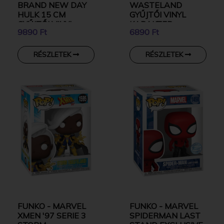
BRAND NEW DAY
WASTELAND
HULK 15 CM
GYŰJTŐI VINYL
GYŰJTŐI VINYL
KARAKTER
9890 Ft
6890 Ft
KARAKTER
RÉSZLETEK
RÉSZLETEK
FUNKO - MARVEL
FUNKO - MARVEL
XMEN '97 SERIE 3
SPIDERMAN LAST