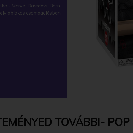
ko - Marvel Daredevil Born
 amely ablakos csomagolásban
EMÉNYED TOVÁBBI- POP 