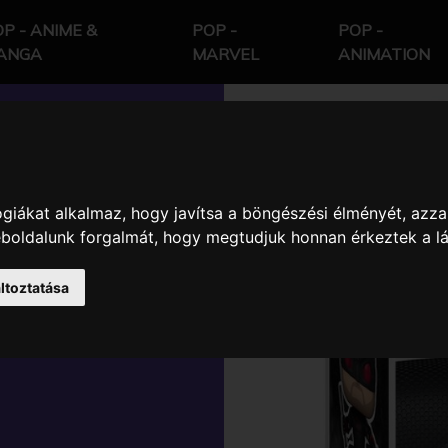
P - ANIME &
POP -
POP -
ANGA
MARVEL
ANIMATION
giákat alkalmaz, hogy javítsa a böngészési élményét, azza
REDEVIL
weboldalunk forgalmát, hogy megtudjuk honnan érkeztek a l
VIL BLACK
ltoztatása
 KARAKTER