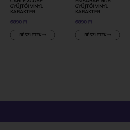
CABLE XCORP
EN SABAH NUR
GYŰJTŐI VINYL
GYŰJTŐI VINYL
KARAKTER
KARAKTER
6890 Ft
6890 Ft
RÉSZLETEK
RÉSZLETEK