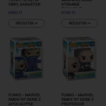
VINYL KARAKTER
STRANGE
EXCLUSIVE
6890 Ft
8790 Ft
GYŰJTŐI VINYL
KARAKTER
RÉSZLETEK
RÉSZLETEK
FUNKO - MARVEL
FUNKO - MARVEL
XMEN '97 SERIE 3
XMEN '97 SERIE 3
APOCALYPSE
PROFESSOR