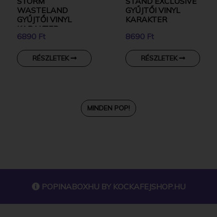
STORM
STAND EXCLUSIVE
WASTELAND
GYŰJTŐI VINYL
GYŰJTŐI VINYL
KARAKTER
KARAKTER
6890 Ft
8690 Ft
RÉSZLETEK
RÉSZLETEK
MINDEN POP!
POPINABOXHU BY
KOCKAFEJSHOP.HU