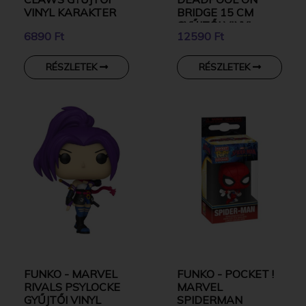
VINYL KARAKTER
BRIDGE 15 CM
GYŰJTŐI VINYL
6890 Ft
12590 Ft
KARAKTER
RÉSZLETEK
RÉSZLETEK
FUNKO - MARVEL
FUNKO - POCKET !
RIVALS PSYLOCKE
MARVEL
GYŰJTŐI VINYL
SPIDERMAN