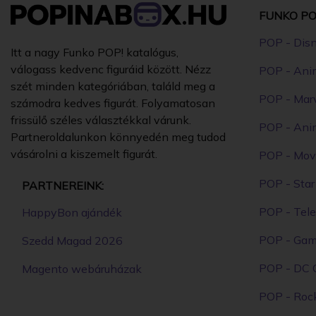
FUNKO PO
POP - Dis
Itt a nagy Funko POP! katalógus,
válogass kedvenc figuráid között. Nézz
POP - Ani
szét minden kategóriában, találd meg a
POP - Mar
számodra kedves figurát. Folyamatosan
frissülő széles választékkal várunk.
POP - Ani
Partneroldalunkon könnyedén meg tudod
vásárolni a kiszemelt figurát.
POP - Mov
POP - Sta
PARTNEREINK:
POP - Tele
HappyBon ajándék
POP - Ga
Szedd Magad 2026
POP - DC 
Magento webáruházak
POP - Roc