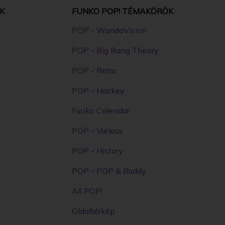
K
FUNKO POP! TÉMAKÖRÖK
POP - WandaVision
POP - Big Bang Theory
POP - Retro
POP - Hockey
Funko Calendar
POP - Various
POP - History
POP - POP & Buddy
All POP!
Oldaltérkép