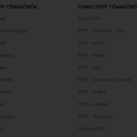
P! TÉMAKÖRÖK
FUNKO POP! TÉMAKÖRÖ
ney
Bitty POP
me & Manga
POP - Football - Foci
vel
POP - Vinyl
mation
POP - Music
ies
POP - NFL
r Wars
POP - Game of Thrones
vision
POP - Rides
mes
POP - Heroes
Comics
POP - Ad Icons
ks
Pocket POP