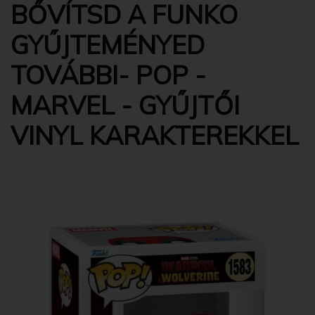
BŐVÍTSD A FUNKO
GYŰJTEMÉNYED
TOVÁBBI- POP -
MARVEL - GYŰJTŐI
VINYL KARAKTEREKKEL