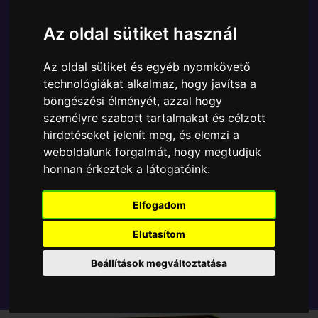
Ára:
8790 Ft
Az oldal sütiket használ
A Funko POP - Marvel egyik népszerű terméke a
Funko - Marvel Daredevil Exclusive gyűjtői vinyl
Az oldal sütiket és egyéb nyomkövető
karakter, amely ablakos csomagolásban azaz - POP
technológiákat alkalmaz, hogy javítsa a
In a Box - várja új gazdáját.
böngészési élményét, azzal hogy
személyre szabott tartalmakat és célzott
TOVÁBB A VÁSÁRLÁSRA
hirdetéseket jelenít meg, és elemzi a
weboldalunk forgalmát, hogy megtudjuk
honnan érkeztek a látogatóink.
Tetszik? Osszd meg másokkal!
Elfogadom
Elutasítom
Beállítások megváltoztatása