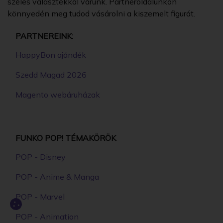
széles választékkal várunk. Partneroldalunkon
könnyedén meg tudod vásárolni a kiszemelt figurát.
PARTNEREINK:
HappyBon ajándék
Szedd Magad 2026
Magento webáruházak
FUNKO POP! TÉMAKÖRÖK
POP - Disney
POP - Anime & Manga
POP - Marvel
POP - Animation