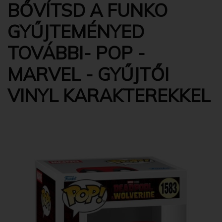
BŐVÍTSD A FUNKO
GYŰJTEMÉNYED
TOVÁBBI- POP -
MARVEL - GYŰJTŐI
VINYL KARAKTEREKKEL