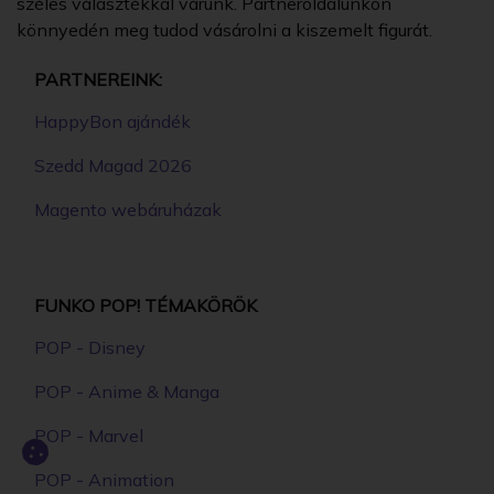
széles választékkal várunk. Partneroldalunkon
könnyedén meg tudod vásárolni a kiszemelt figurát.
PARTNEREINK:
HappyBon ajándék
Szedd Magad 2026
Magento webáruházak
FUNKO POP! TÉMAKÖRÖK
POP - Disney
POP - Anime & Manga
POP - Marvel
POP - Animation