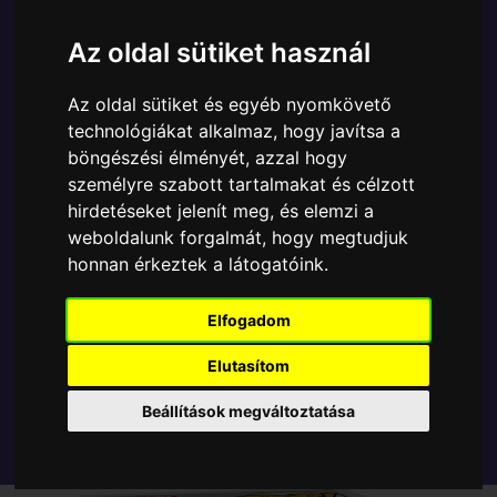
Ára:
6890 Ft
Az oldal sütiket használ
A Funko POP - Marvel egyik népszerű terméke a
Funko - Marvel Deadpool Deadpool gyűjtői vinyl
Az oldal sütiket és egyéb nyomkövető
karakter, amely ablakos csomagolásban azaz - POP
technológiákat alkalmaz, hogy javítsa a
In a Box - várja új gazdáját.
böngészési élményét, azzal hogy
személyre szabott tartalmakat és célzott
TOVÁBB A VÁSÁRLÁSRA
hirdetéseket jelenít meg, és elemzi a
weboldalunk forgalmát, hogy megtudjuk
honnan érkeztek a látogatóink.
Tetszik? Osszd meg másokkal!
Elfogadom
Elutasítom
Beállítások megváltoztatása