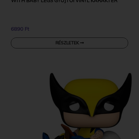
WITH BABY LEGS GYŰJTŐI VINYL KARAKTER
6890 Ft
RÉSZLETEK