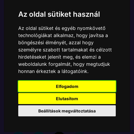
KARAKTER
Az oldal sütiket használ
Márka:
Funko
Cikkszám:
889698652476
Az oldal sütiket és egyéb nyomkövető
Elérhetőség:
Készleten
technológiákat alkalmaz, hogy javítsa a
Ára:
6190 Ft
böngészési élményét, azzal hogy
személyre szabott tartalmakat és célzott
A Funko POP - Marvel egyik népszerű terméke a
hirdetéseket jelenít meg, és elemzi a
Funko - Marvel Doctor Strange Multiverse of
weboldalunk forgalmát, hogy megtudjuk
Madness America Chavez Exclusive gyűjtői vinyl
honnan érkeztek a látogatóink.
karakter, amely ablakos csomagolásban azaz - POP
In a Box - várja új gazdáját.
Elfogadom
Elutasítom
TOVÁBB A VÁSÁRLÁSRA
Beállítások megváltoztatása
Tetszik? Osszd meg másokkal!