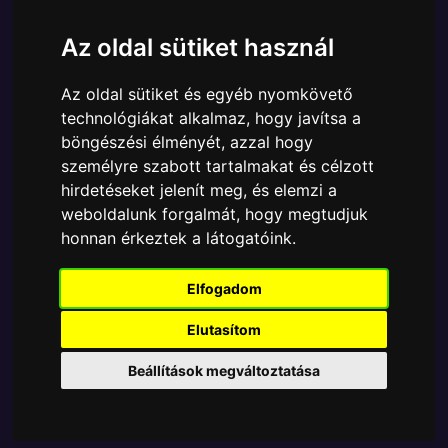
Márka:
Funko
Az oldal sütiket használ
Cikkszám:
889698649063
Elérhetőség:
Készleten
Az oldal sütiket és egyéb nyomkövető
Ára:
9390 Ft
technológiákat alkalmaz, hogy javítsa a
A Funko POP - Marvel egyik népszerű terméke a
böngészési élményét, azzal hogy
Funko - Marvel Los Vengadores Avengers Endgame
személyre szabott tartalmakat és célzott
Thor Exclusive gyűjtői vinyl karakter, amely ablakos
hirdetéseket jelenít meg, és elemzi a
csomagolásban azaz - POP In a Box - várja új
weboldalunk forgalmát, hogy megtudjuk
gazdáját.
honnan érkeztek a látogatóink.
Elfogadom
TOVÁBB A VÁSÁRLÁSRA
Elutasítom
Tetszik? Osszd meg másokkal!
Beállítások megváltoztatása