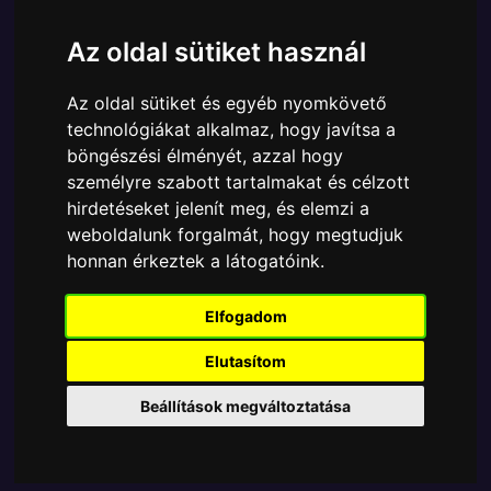
Cikkszám:
889698650380
Elérhetőség:
Készleten
Az oldal sütiket használ
Ára:
6890 Ft
Az oldal sütiket és egyéb nyomkövető
A Funko POP - Marvel egyik népszerű terméke a
technológiákat alkalmaz, hogy javítsa a
Funko - Marvel No Way Home SpiderMan Pókember
böngészési élményét, azzal hogy
Exclusive , amely ablakos csomagolásban azaz -
személyre szabott tartalmakat és célzott
POP In a Box - várja új gazdáját.
hirdetéseket jelenít meg, és elemzi a
weboldalunk forgalmát, hogy megtudjuk
TOVÁBB A VÁSÁRLÁSRA
honnan érkeztek a látogatóink.
Tetszik? Osszd meg másokkal!
Elfogadom
Elutasítom
Beállítások megváltoztatása