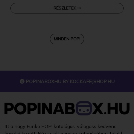
RÉSZLETEK
MINDEN POP!
POPINABOXHU BY
KOCKAFEJSHOP.HU
Itt a nagy Funko POP! katalógus, válogass kedvenc
figuráid között. Nézz szét minden kategóriában, találd