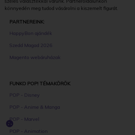
széles választékkal várunk. Partneroldalunkon
könnyedén meg tudod vásárolni a kiszemelt figurát.
PARTNEREINK:
HappyBon ajándék
Szedd Magad 2026
Magento webáruházak
FUNKO POP! TÉMAKÖRÖK
POP - Disney
POP - Anime & Manga
POP - Marvel
POP - Animation