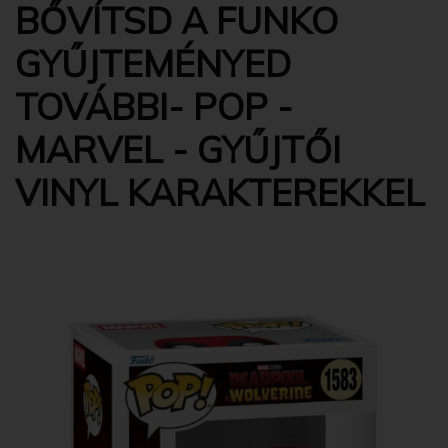
BŐVÍTSD A FUNKO
GYŰJTEMÉNYED
TOVÁBBI- POP -
MARVEL - GYŰJTŐI
VINYL KARAKTEREKKEL