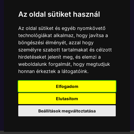
Ára:
4990 Ft
Az oldal sütiket használ
A Funko POP - Marvel egyik népszerű terméke a
Funko - Marvel Scarlet Spider (Kaine) gyűjtői vinyl
Az oldal sütiket és egyéb nyomkövető
karakter, amely ablakos csomagolásban azaz - POP
technológiákat alkalmaz, hogy javítsa a
In a Box - várja új gazdáját.
böngészési élményét, azzal hogy
személyre szabott tartalmakat és célzott
TOVÁBB A VÁSÁRLÁSRA
hirdetéseket jelenít meg, és elemzi a
weboldalunk forgalmát, hogy megtudjuk
honnan érkeztek a látogatóink.
Tetszik? Osszd meg másokkal!
Elfogadom
Elutasítom
Beállítások megváltoztatása