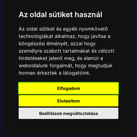
Márka:
Funko
Az oldal sütiket használ
Cikkszám:
889698853590
Elérhetőség:
Készleten
Az oldal sütiket és egyéb nyomkövető
Ára:
8790 Ft
technológiákat alkalmaz, hogy javítsa a
A Funko POP - Marvel egyik népszerű terméke a
böngészési élményét, azzal hogy
Funko - Marvel The Fantastic 4 Fantasztikus négyes
személyre szabott tartalmakat és célzott
Invisible Woman gyűjtői vinyl karakter, amely
hirdetéseket jelenít meg, és elemzi a
ablakos csomagolásban azaz - POP In a Box - várja
weboldalunk forgalmát, hogy megtudjuk
új gazdáját.
honnan érkeztek a látogatóink.
Elfogadom
TOVÁBB A VÁSÁRLÁSRA
Elutasítom
Tetszik? Osszd meg másokkal!
Beállítások megváltoztatása