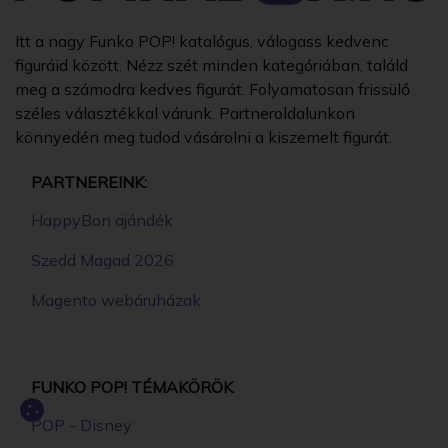
Itt a nagy Funko POP! katalógus, válogass kedvenc
figuráid között. Nézz szét minden kategóriában, találd
meg a számodra kedves figurát. Folyamatosan frissülő
széles választékkal várunk. Partneroldalunkon
könnyedén meg tudod vásárolni a kiszemelt figurát.
PARTNEREINK:
HappyBon ajándék
Szedd Magad 2026
Magento webáruházak
FUNKO POP! TÉMAKÖRÖK
POP - Disney