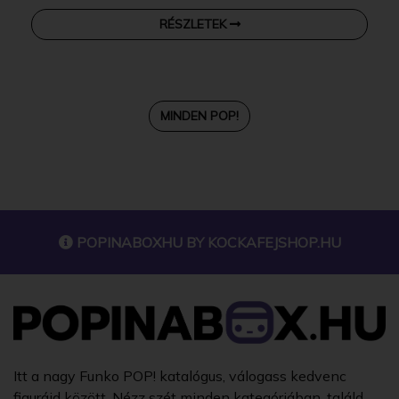
RÉSZLETEK
MINDEN POP!
POPINABOXHU BY
KOCKAFEJSHOP.HU
Itt a nagy Funko POP! katalógus, válogass kedvenc
figuráid között. Nézz szét minden kategóriában, találd