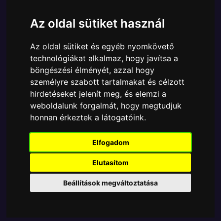
Cikkszám:
889698680462
Elérhetőség:
Készleten
Az oldal sütiket használ
Ára:
4290 Ft
Az oldal sütiket és egyéb nyomkövető
A Funko POP - Marvel egyik népszerű terméke a
technológiákat alkalmaz, hogy javítsa a
Funko - Marvel What IF Infinity Captain Carter
böngészési élményét, azzal hogy
gyűjtői vinyl karakter, amely ablakos csomagolásban
személyre szabott tartalmakat és célzott
azaz - POP In a Box - várja új gazdáját.
hirdetéseket jelenít meg, és elemzi a
weboldalunk forgalmát, hogy megtudjuk
TOVÁBB A VÁSÁRLÁSRA
honnan érkeztek a látogatóink.
Tetszik? Osszd meg másokkal!
Elfogadom
Elutasítom
Beállítások megváltoztatása