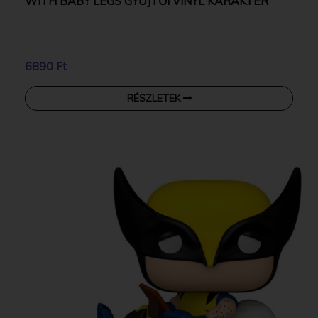
WITH BABY LEGS GYŰJTŐI VINYL KARAKTER
6890 Ft
RÉSZLETEK