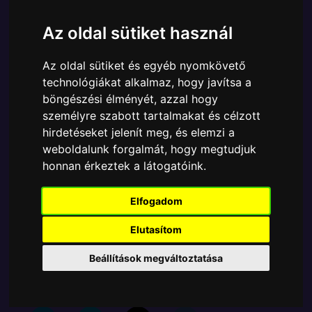
KARAKTER
Az oldal sütiket használ
Márka:
Funko
Cikkszám:
889698501507
Az oldal sütiket és egyéb nyomkövető
Elérhetőség:
Készleten
technológiákat alkalmaz, hogy javítsa a
Ára:
6190 Ft
böngészési élményét, azzal hogy
személyre szabott tartalmakat és célzott
A Funko POP - Marvel egyik népszerű terméke a
hirdetéseket jelenít meg, és elemzi a
Funko - Miles Morales Spiderman Pókember Miles
weboldalunk forgalmát, hogy megtudjuk
Morales Classic Suit gyűjtői vinyl karakter, amely
honnan érkeztek a látogatóink.
ablakos csomagolásban azaz - POP In a Box - várja
új gazdáját.
Elfogadom
Elutasítom
TOVÁBB A VÁSÁRLÁSRA
Beállítások megváltoztatása
Tetszik? Osszd meg másokkal!