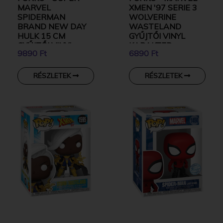
MARVEL
XMEN '97 SERIE 3
SPIDERMAN
WOLVERINE
BRAND NEW DAY
WASTELAND
HULK 15 CM
GYŰJTŐI VINYL
GYŰJTŐI VINYL
KARAKTER
9890 Ft
6890 Ft
KARAKTER
RÉSZLETEK
RÉSZLETEK