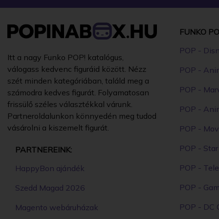
FUNKO PO
POP - Dis
Itt a nagy Funko POP! katalógus,
válogass kedvenc figuráid között. Nézz
POP - Ani
szét minden kategóriában, találd meg a
POP - Mar
számodra kedves figurát. Folyamatosan
frissülő széles választékkal várunk.
POP - Ani
Partneroldalunkon könnyedén meg tudod
vásárolni a kiszemelt figurát.
POP - Mov
POP - Sta
PARTNEREINK:
POP - Tele
HappyBon ajándék
POP - Ga
Szedd Magad 2026
POP - DC 
Magento webáruházak