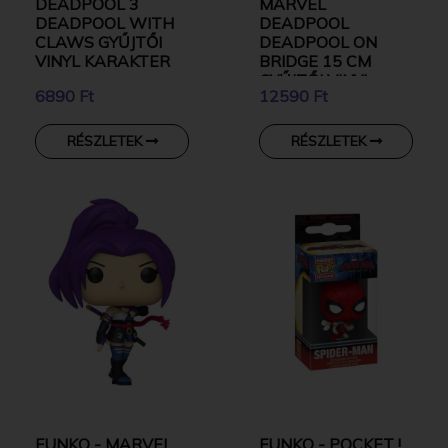
DEADPOOL 3
MARVEL
DEADPOOL WITH
DEADPOOL
CLAWS GYŰJTŐI
DEADPOOL ON
VINYL KARAKTER
BRIDGE 15 CM
GYŰJTŐI VINYL
6890 Ft
12590 Ft
KARAKTER
RÉSZLETEK
RÉSZLETEK
FUNKO - MARVEL
FUNKO - POCKET !