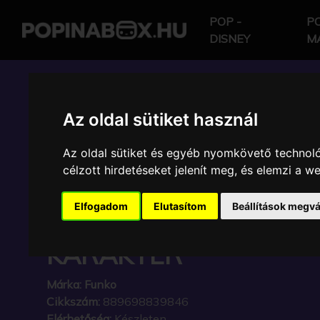
POP -
PO
DISNEY
M
POP IN A BOX HU
Az oldal sütiket használ
Az oldal sütiket és egyéb nyomkövető technoló
FUNKO - PLUS MARV
célzott hirdetéseket jelenít meg, és elemzi a 
DEADPOOL DEADPOO
Elfogadom
Elutasítom
Beállítások megvá
CTHULHU GYŰJTŐI VI
KARAKTER
Márka:
Funko
Cikkszám:
889698839846
Elérhetőség:
Készleten