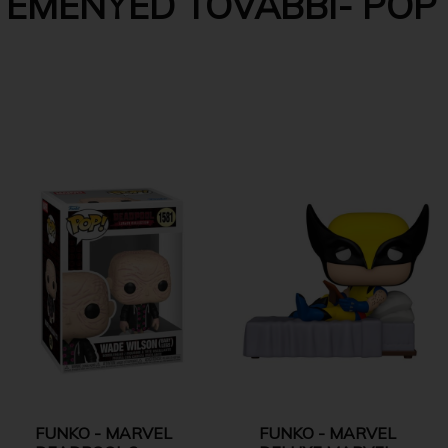
EMÉNYED TOVÁBBI- POP 
FUNKO - MARVEL
FUNKO - MARVEL