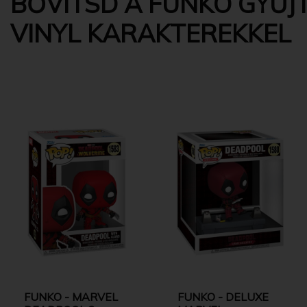
BŐVÍTSD A FUNKO GYŰJT
VINYL KARAKTEREKKEL
FUNKO - MARVEL
FUNKO - DELUXE