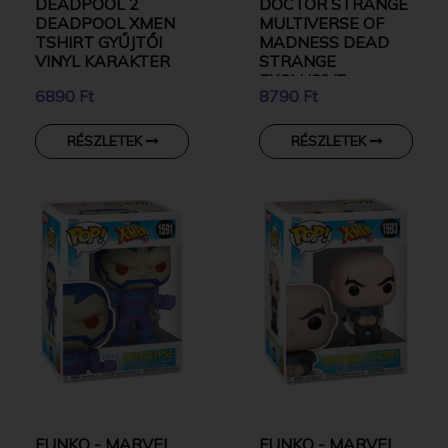
DEADPOOL 2
DOCTOR STRANGE
DEADPOOL XMEN
MULTIVERSE OF
TSHIRT GYŰJTŐI
MADNESS DEAD
VINYL KARAKTER
STRANGE
EXCLUSIVE
6890 Ft
8790 Ft
GYŰJTŐI VINYL
KARAKTER
RÉSZLETEK
RÉSZLETEK
FUNKO - MARVEL
FUNKO - MARVEL