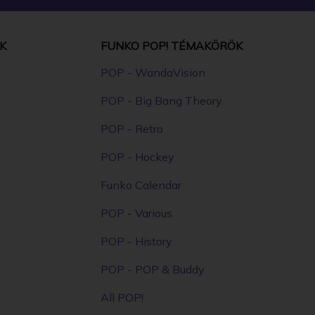
K
FUNKO POP! TÉMAKÖRÖK
POP - WandaVision
POP - Big Bang Theory
POP - Retro
POP - Hockey
Funko Calendar
POP - Various
POP - History
POP - POP & Buddy
All POP!