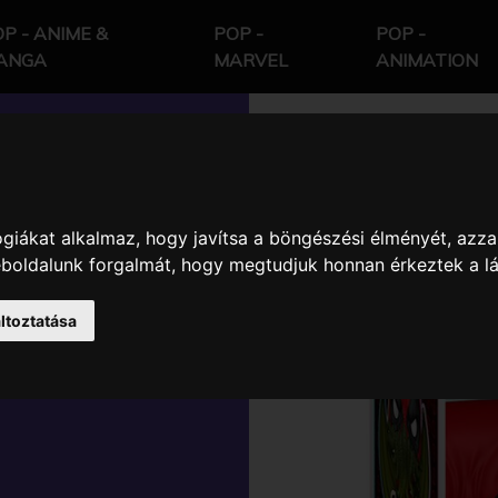
P - ANIME &
POP -
POP -
ANGA
MARVEL
ANIMATION
giákat alkalmaz, hogy javítsa a böngészési élményét, azza
EL
weboldalunk forgalmát, hogy megtudjuk honnan érkeztek a l
L AS
ltoztatása
NYL