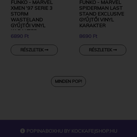
FUNKO - MARVEL
FUNKO - MARVEL
XMEN '97 SERIE 3
SPIDERMAN LAST
STORM
STAND EXCLUSIVE
WASTELAND
GYŰJTŐI VINYL
GYŰJTŐI VINYL
KARAKTER
KARAKTER
6890 Ft
8690 Ft
RÉSZLETEK
RÉSZLETEK
MINDEN POP!
POPINABOXHU BY
KOCKAFEJSHOP.HU