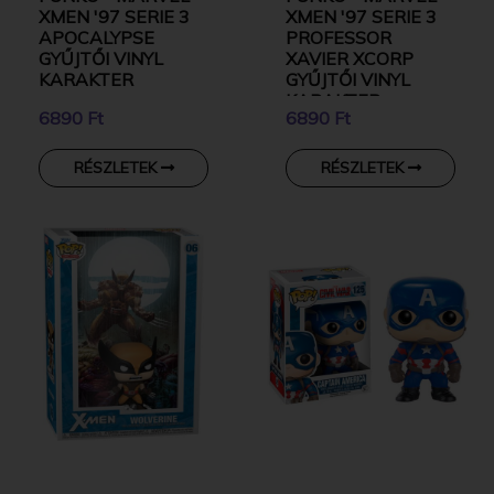
XMEN '97 SERIE 3
XMEN '97 SERIE 3
APOCALYPSE
PROFESSOR
GYŰJTŐI VINYL
XAVIER XCORP
KARAKTER
GYŰJTŐI VINYL
KARAKTER
6890 Ft
6890 Ft
RÉSZLETEK
RÉSZLETEK