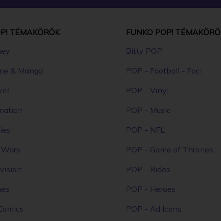
P! TÉMAKÖRÖK
FUNKO POP! TÉMAKÖRÖ
ney
Bitty POP
me & Manga
POP - Football - Foci
vel
POP - Vinyl
mation
POP - Music
ies
POP - NFL
r Wars
POP - Game of Thrones
vision
POP - Rides
mes
POP - Heroes
Comics
POP - Ad Icons