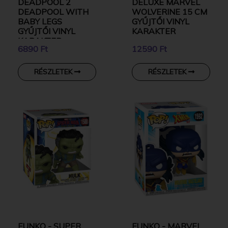
DEADPOOL 2
DELUXE MARVEL
DEADPOOL WITH
WOLVERINE 15 CM
BABY LEGS
GYŰJTŐI VINYL
GYŰJTŐI VINYL
KARAKTER
KARAKTER
6890 Ft
12590 Ft
RÉSZLETEK
RÉSZLETEK
FUNKO - SUPER
FUNKO - MARVEL