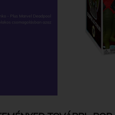
nko - Plus Marvel Deadpool
 ablakos csomagolásban azaz