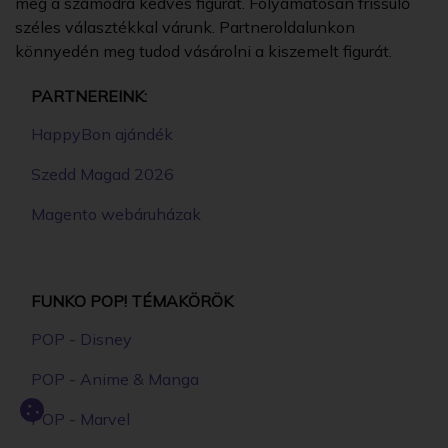
meg a számodra kedves figurát. Folyamatosan frissülő
széles választékkal várunk. Partneroldalunkon
könnyedén meg tudod vásárolni a kiszemelt figurát.
PARTNEREINK:
HappyBon ajándék
Szedd Magad 2026
Magento webáruházak
FUNKO POP! TÉMAKÖRÖK
POP - Disney
POP - Anime & Manga
POP - Marvel