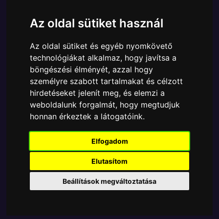
Ára:
6290 Ft
Az oldal sütiket használ
A Funko POP - Marvel egyik népszerű terméke a
Funko POP - Marvel - AntMan & The Wasp – Janet
Az oldal sütiket és egyéb nyomkövető
Van Dyne figura, amely ablakos csomagolásban
technológiákat alkalmaz, hogy javítsa a
azaz - POP In a Box - várja új gazdáját.
böngészési élményét, azzal hogy
A termék sajnos nem elérhető, nézd meg
személyre szabott tartalmakat és célzott
hirdetéseket jelenít meg, és elemzi a
MÁSOK MIT VESZNEK
weboldalunk forgalmát, hogy megtudjuk
honnan érkeztek a látogatóink.
Tetszik? Osszd meg másokkal!
Elfogadom
Elutasítom
Beállítások megváltoztatása