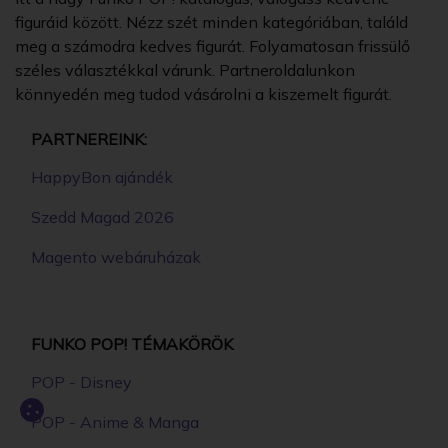
figuráid között. Nézz szét minden kategóriában, találd
meg a számodra kedves figurát. Folyamatosan frissülő
széles választékkal várunk. Partneroldalunkon
könnyedén meg tudod vásárolni a kiszemelt figurát.
PARTNEREINK:
HappyBon ajándék
Szedd Magad 2026
Magento webáruházak
FUNKO POP! TÉMAKÖRÖK
POP - Disney
POP - Anime & Manga