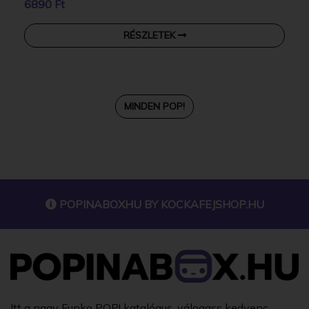
6890 Ft
RÉSZLETEK
MINDEN POP!
POPINABOXHU BY
KOCKAFEJSHOP.HU
Itt a nagy Funko POP! katalógus, válogass kedvenc