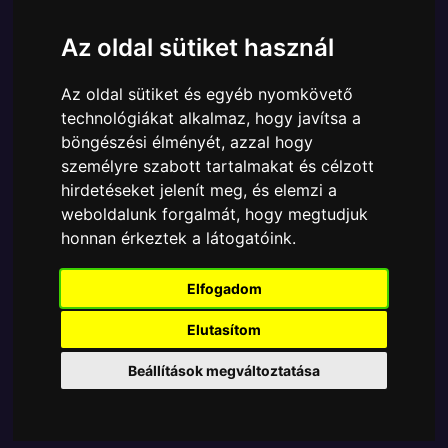
Cikkszám:
889698312868
Elérhetőség:
Készlethiány
Az oldal sütiket használ
Ára:
4687 Ft
Az oldal sütiket és egyéb nyomkövető
A Funko POP - Marvel egyik népszerű terméke a
technológiákat alkalmaz, hogy javítsa a
Funko POP - Marvel - Black Panther Black Panther
böngészési élményét, azzal hogy
Robe (Fekete) figura, amely ablakos csomagolásban
személyre szabott tartalmakat és célzott
azaz - POP In a Box - várja új gazdáját.
hirdetéseket jelenít meg, és elemzi a
A termék sajnos nem elérhető, nézd meg
weboldalunk forgalmát, hogy megtudjuk
honnan érkeztek a látogatóink.
MÁSOK MIT VESZNEK
Elfogadom
Tetszik? Osszd meg másokkal!
Elutasítom
Beállítások megváltoztatása