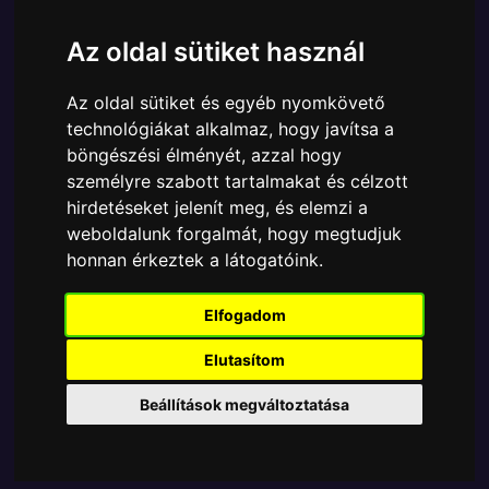
Ára:
5065 Ft
Az oldal sütiket használ
A Funko POP - Marvel egyik népszerű terméke a
Funko POP - Marvel - Captain Marvel Captain
Az oldal sütiket és egyéb nyomkövető
Marvel figura, amely ablakos csomagolásban azaz -
technológiákat alkalmaz, hogy javítsa a
POP In a Box - várja új gazdáját.
böngészési élményét, azzal hogy
A termék sajnos nem elérhető, nézd meg
személyre szabott tartalmakat és célzott
hirdetéseket jelenít meg, és elemzi a
MÁSOK MIT VESZNEK
weboldalunk forgalmát, hogy megtudjuk
honnan érkeztek a látogatóink.
Tetszik? Osszd meg másokkal!
Elfogadom
Elutasítom
Beállítások megváltoztatása