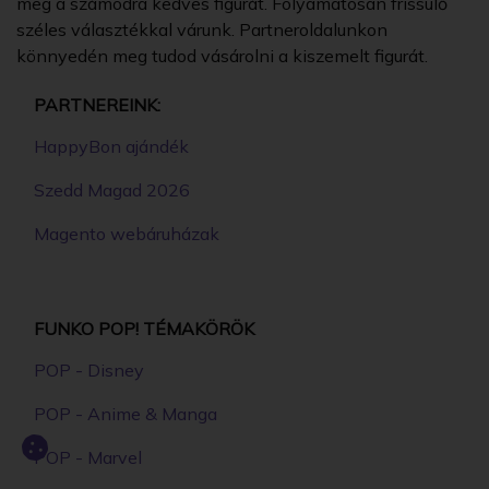
meg a számodra kedves figurát. Folyamatosan frissülő
széles választékkal várunk. Partneroldalunkon
könnyedén meg tudod vásárolni a kiszemelt figurát.
PARTNEREINK:
HappyBon ajándék
Szedd Magad 2026
Magento webáruházak
FUNKO POP! TÉMAKÖRÖK
POP - Disney
POP - Anime & Manga
POP - Marvel