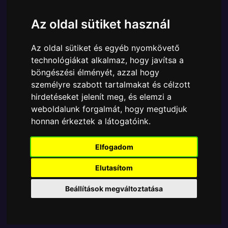
Cikkszám:
889698631501
Elérhetőség:
Készleten
Az oldal sütiket használ
Ára:
14990 Ft
13490 Ft
Az oldal sütiket és egyéb nyomkövető
A Funko POP - Marvel egyik népszerű terméke a
technológiákat alkalmaz, hogy javítsa a
Funko POP - Marvel - Jumbo Monster Hunters
böngészési élményét, azzal hogy
Venom wings (Exclusive) 25cm figura, amely ablakos
személyre szabott tartalmakat és célzott
csomagolásban azaz - POP In a Box - várja új
hirdetéseket jelenít meg, és elemzi a
gazdáját.
weboldalunk forgalmát, hogy megtudjuk
honnan érkeztek a látogatóink.
TOVÁBB A VÁSÁRLÁSRA
Elfogadom
Tetszik? Osszd meg másokkal!
Elutasítom
Beállítások megváltoztatása