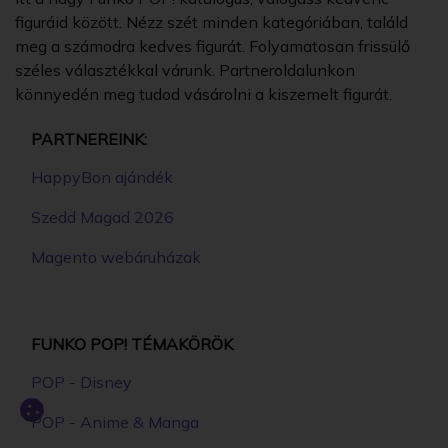
figuráid között. Nézz szét minden kategóriában, találd
meg a számodra kedves figurát. Folyamatosan frissülő
széles választékkal várunk. Partneroldalunkon
könnyedén meg tudod vásárolni a kiszemelt figurát.
PARTNEREINK:
HappyBon ajándék
Szedd Magad 2026
Magento webáruházak
FUNKO POP! TÉMAKÖRÖK
POP - Disney
POP - Anime & Manga