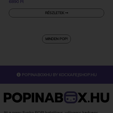
6890 Ft
RÉSZLETEK
MINDEN POP!
POPINABOXHU BY
KOCKAFEJSHOP.HU
Itt a nagy Funko POP! katalógus, válogass kedvenc