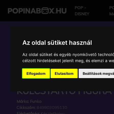
POP -
PO
DISNEY
M
POP IN A BOX HU
Az oldal sütiket használ
Az oldal sütiket és egyéb nyomkövető technoló
FUNKO POP - MARVEL
célzott hirdetéseket jelenít meg, és elemzi a 
KEYCHAIN CAPTAIN A
Elfogadom
Elutasítom
Beállítások megvá
CIVIL WAR ACTION 
KULCSTARTÓ FIGURA
Márka:
Funko
Cikkszám:
849803095130
Elérhetőség:
Készlethiány