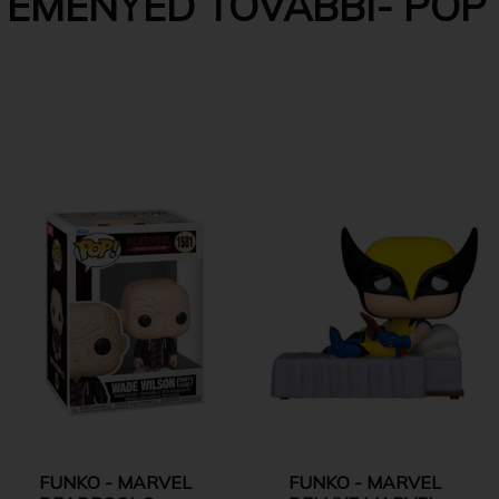
EMÉNYED TOVÁBBI- POP 
FUNKO - MARVEL
FUNKO - MARVEL