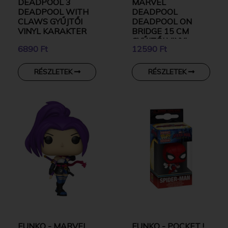
DEADPOOL 3
MARVEL
DEADPOOL WITH
DEADPOOL
CLAWS GYŰJTŐI
DEADPOOL ON
VINYL KARAKTER
BRIDGE 15 CM
GYŰJTŐI VINYL
6890 Ft
12590 Ft
KARAKTER
RÉSZLETEK
RÉSZLETEK
FUNKO - MARVEL
FUNKO - POCKET !