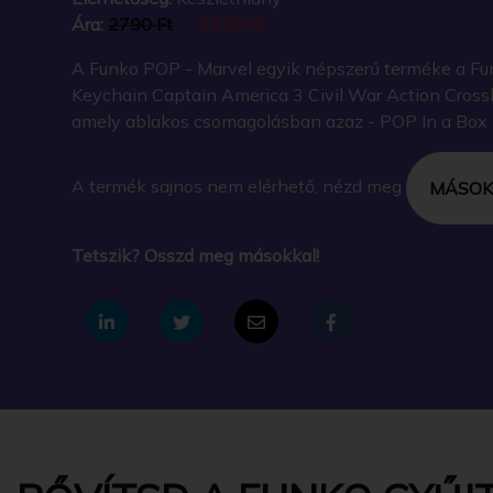
Ára:
2790 Ft
2190 Ft
A Funko POP - Marvel egyik népszerű terméke a Fu
Keychain Captain America 3 Civil War Action Crossb
amely ablakos csomagolásban azaz - POP In a Box - 
A termék sajnos nem elérhető, nézd meg
MÁSOK
Tetszik? Osszd meg másokkal!