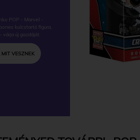
nko POP - Marvel -
ones kulcstartó figura,
várja új gazdáját.
 MIT VESZNEK