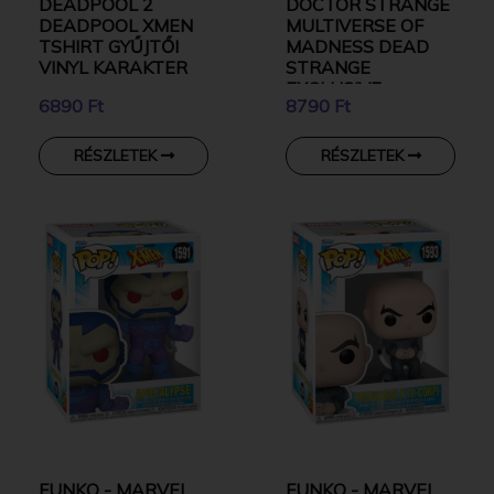
DEADPOOL 2
DOCTOR STRANGE
DEADPOOL XMEN
MULTIVERSE OF
TSHIRT GYŰJTŐI
MADNESS DEAD
VINYL KARAKTER
STRANGE
EXCLUSIVE
6890 Ft
8790 Ft
GYŰJTŐI VINYL
KARAKTER
RÉSZLETEK
RÉSZLETEK
FUNKO - MARVEL
FUNKO - MARVEL