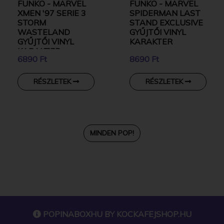
FUNKO - MARVEL
FUNKO - MARVEL
XMEN '97 SERIE 3
SPIDERMAN LAST
STORM
STAND EXCLUSIVE
WASTELAND
GYŰJTŐI VINYL
GYŰJTŐI VINYL
KARAKTER
KARAKTER
6890 Ft
8690 Ft
RÉSZLETEK
RÉSZLETEK
MINDEN POP!
POPINABOXHU BY
KOCKAFEJSHOP.HU