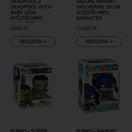
DEADPOOL 2
DELUXE MARVEL
DEADPOOL WITH
WOLVERINE 15 CM
BABY LEGS
GYŰJTŐI VINYL
GYŰJTŐI VINYL
KARAKTER
KARAKTER
6890 Ft
12590 Ft
RÉSZLETEK
RÉSZLETEK
FUNKO - SUPER
FUNKO - MARVEL