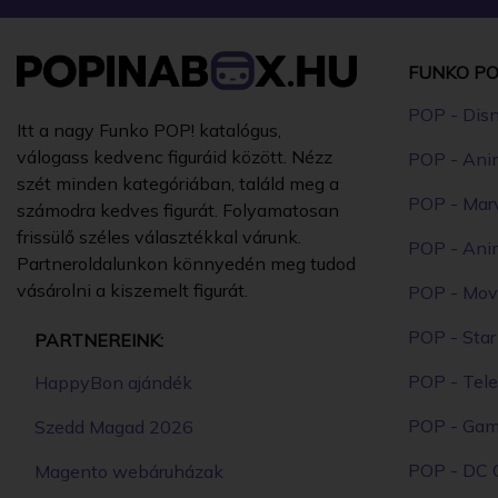
FUNKO PO
POP - Dis
Itt a nagy Funko POP! katalógus,
válogass kedvenc figuráid között. Nézz
POP - Ani
szét minden kategóriában, találd meg a
POP - Mar
számodra kedves figurát. Folyamatosan
frissülő széles választékkal várunk.
POP - Ani
Partneroldalunkon könnyedén meg tudod
vásárolni a kiszemelt figurát.
POP - Mov
POP - Sta
PARTNEREINK:
POP - Tele
HappyBon ajándék
POP - Ga
Szedd Magad 2026
POP - DC 
Magento webáruházak