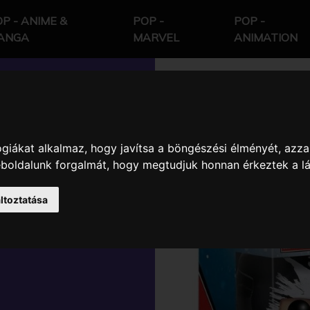
P - ANIME &
POP -
POP -
ANGA
MARVEL
ANIMATION
giákat alkalmaz, hogy javítsa a böngészési élményét, azza
 -
weboldalunk forgalmát, hogy megtudjuk honnan érkeztek a l
MERICA 3
ltoztatása
CROSSBONES