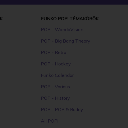
K
FUNKO POP! TÉMAKÖRÖK
POP - WandaVision
POP - Big Bang Theory
POP - Retro
POP - Hockey
Funko Calendar
POP - Various
POP - History
POP - POP & Buddy
All POP!