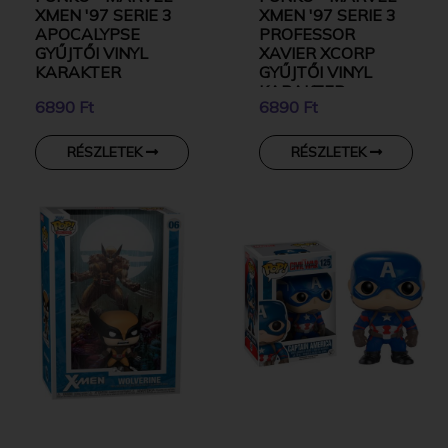
XMEN '97 SERIE 3
XMEN '97 SERIE 3
APOCALYPSE
PROFESSOR
GYŰJTŐI VINYL
XAVIER XCORP
KARAKTER
GYŰJTŐI VINYL
KARAKTER
6890 Ft
6890 Ft
RÉSZLETEK
RÉSZLETEK