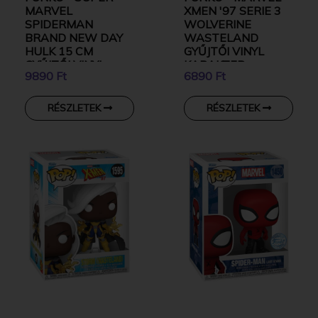
MARVEL
XMEN '97 SERIE 3
SPIDERMAN
WOLVERINE
BRAND NEW DAY
WASTELAND
HULK 15 CM
GYŰJTŐI VINYL
GYŰJTŐI VINYL
KARAKTER
9890 Ft
6890 Ft
KARAKTER
RÉSZLETEK
RÉSZLETEK