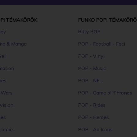
P! TÉMAKÖRÖK
FUNKO POP! TÉMAKÖRÖ
ney
Bitty POP
me & Manga
POP - Football - Foci
vel
POP - Vinyl
mation
POP - Music
ies
POP - NFL
r Wars
POP - Game of Thrones
vision
POP - Rides
mes
POP - Heroes
Comics
POP - Ad Icons