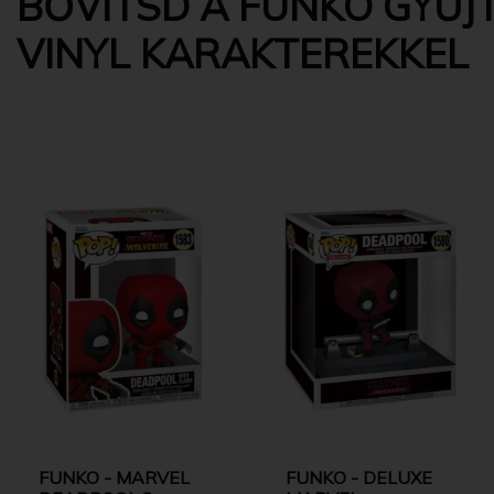
BŐVÍTSD A FUNKO GYŰJT
VINYL KARAKTEREKKEL
FUNKO - MARVEL
FUNKO - DELUXE