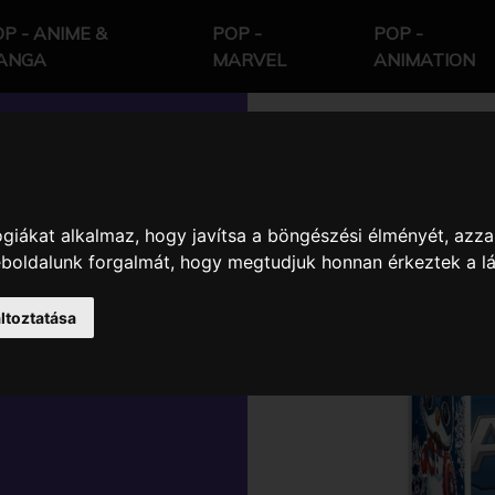
P - ANIME &
POP -
POP -
ANGA
MARVEL
ANIMATION
giákat alkalmaz, hogy javítsa a böngészési élményét, azza
 - MARVEL
weboldalunk forgalmát, hogy megtudjuk honnan érkeztek a l
ICA
ltoztatása
IGURA