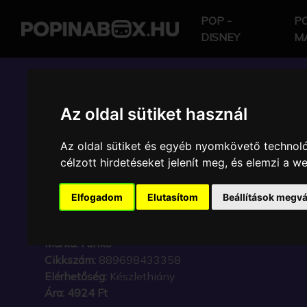
POP -
PO
DISNEY
M
POP IN A BOX HU
Az oldal sütiket használ
Az oldal sütiket és egyéb nyomkövető technoló
FUNKO POP - MARVEL
célzott hirdetéseket jelenít meg, és elemzi a 
HOLIDAY CAPT AMER
Elfogadom
Elutasítom
Beállítások megvá
AMERIKA KAPITÁNY F
Márka:
Funko
Cikkszám:
889698433358
Elérhetőség:
Készlethiány
Ára:
4924 Ft