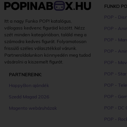
FUNKO PO
POP - Dis
Itt a nagy Funko POP! katalógus,
válogass kedvenc figuráid között. Nézz
POP - Ani
szét minden kategóriában, találd meg a
POP - Mar
számodra kedves figurát. Folyamatosan
frissülő széles választékkal várunk.
POP - Ani
Partneroldalunkon könnyedén meg tudod
vásárolni a kiszemelt figurát.
POP - Mov
POP - Sta
PARTNEREINK:
POP - Tele
HappyBon ajándék
POP - Ga
Szedd Magad 2026
POP - DC 
Magento webáruházak
POP - Roc