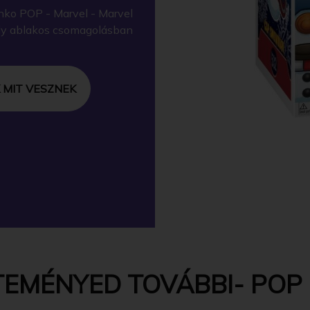
nko POP - Marvel - Marvel
ely ablakos csomagolásban
 MIT VESZNEK
EMÉNYED TOVÁBBI- POP 