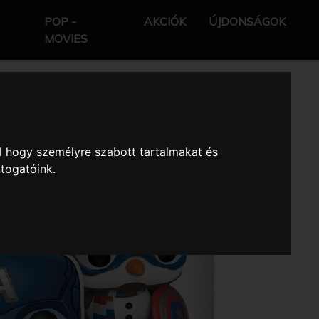
POP -
AKCIÓK
ÚJDONSÁGOK
MOVIES
l hogy személyre szabott tartalmakat és
átogatóink.