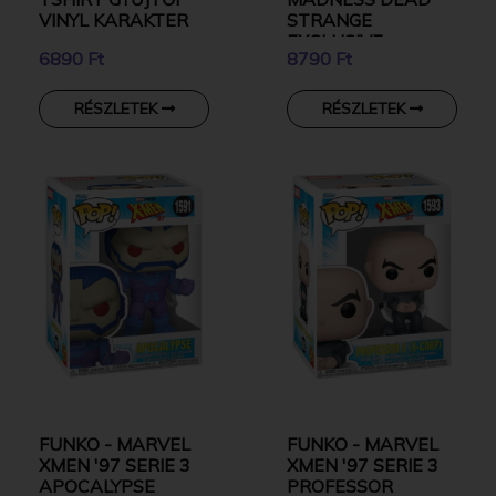
VINYL KARAKTER
STRANGE
EXCLUSIVE
6890 Ft
8790 Ft
GYŰJTŐI VINYL
KARAKTER
RÉSZLETEK
RÉSZLETEK
FUNKO - MARVEL
FUNKO - MARVEL
XMEN '97 SERIE 3
XMEN '97 SERIE 3
APOCALYPSE
PROFESSOR