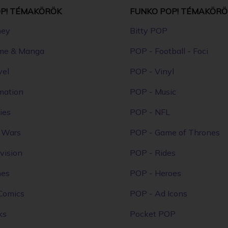
P! TÉMAKÖRÖK
FUNKO POP! TÉMAKÖRÖ
ney
Bitty POP
me & Manga
POP - Football - Foci
vel
POP - Vinyl
mation
POP - Music
ies
POP - NFL
r Wars
POP - Game of Thrones
vision
POP - Rides
mes
POP - Heroes
Comics
POP - Ad Icons
ks
Pocket POP