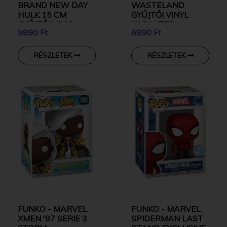
BRAND NEW DAY
WASTELAND
HULK 15 CM
GYŰJTŐI VINYL
GYŰJTŐI VINYL
KARAKTER
9890 Ft
6890 Ft
KARAKTER
RÉSZLETEK
RÉSZLETEK
FUNKO - MARVEL
FUNKO - MARVEL
XMEN '97 SERIE 3
SPIDERMAN LAST