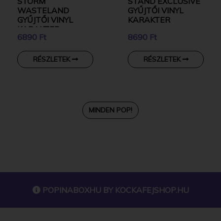
STORM
STAND EXCLUSIVE
WASTELAND
GYŰJTŐI VINYL
GYŰJTŐI VINYL
KARAKTER
KARAKTER
6890 Ft
8690 Ft
RÉSZLETEK
RÉSZLETEK
MINDEN POP!
POPINABOXHU BY
KOCKAFEJSHOP.HU