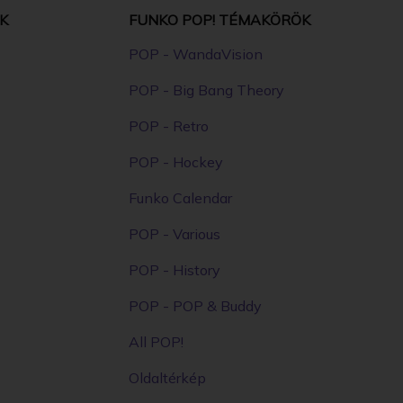
K
FUNKO POP! TÉMAKÖRÖK
POP - WandaVision
POP - Big Bang Theory
POP - Retro
POP - Hockey
Funko Calendar
POP - Various
POP - History
POP - POP & Buddy
All POP!
Oldaltérkép