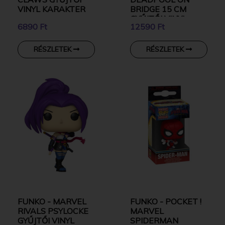
VINYL KARAKTER
BRIDGE 15 CM
GYŰJTŐI VINYL
6890 Ft
12590 Ft
KARAKTER
RÉSZLETEK
RÉSZLETEK
FUNKO - MARVEL
FUNKO - POCKET !
RIVALS PSYLOCKE
MARVEL
GYŰJTŐI VINYL
SPIDERMAN