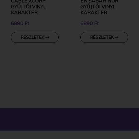
CABLE XCORP
EN SABAH NUR
GYŰJTŐI VINYL
GYŰJTŐI VINYL
KARAKTER
KARAKTER
6890 Ft
6890 Ft
RÉSZLETEK
RÉSZLETEK