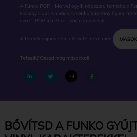
A Funko POP - Marvel egyik népszerű terméke a Fu
Holiday Capt America Amerika kapitány figura, am
azaz - POP In a Box - várja új gazdáját.
A termék sajnos nem elérhető, nézd meg
MÁSOK
Tetszik? Osszd meg másokkal!
BŐVÍTSD A FUNKO GYŰJT