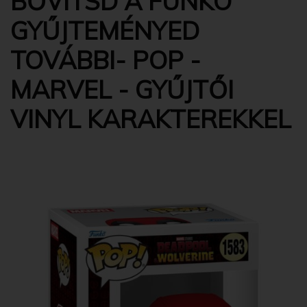
BŐVÍTSD A FUNKO
GYŰJTEMÉNYED
TOVÁBBI- POP -
MARVEL - GYŰJTŐI
VINYL KARAKTEREKKEL