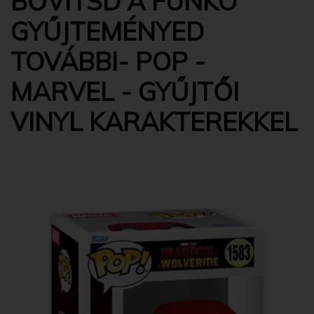
BŐVÍTSD A FUNKO
GYŰJTEMÉNYED
TOVÁBBI- POP -
MARVEL - GYŰJTŐI
VINYL KARAKTEREKKEL