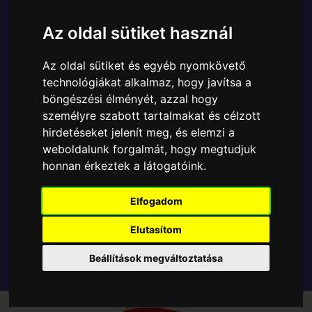
A Funko POP - Marvel egyik népszerű terméke a
Funko POP - Marvel - Marvel Holiday Rocket figura,
Az oldal sütiket használ
amely ablakos csomagolásban azaz - POP In a Box
- várja új gazdáját.
Az oldal sütiket és egyéb nyomkövető
technológiákat alkalmaz, hogy javítsa a
A termék sajnos nem elérhető, nézd meg
böngészési élményét, azzal hogy
személyre szabott tartalmakat és célzott
MÁSOK MIT VESZNEK
hirdetéseket jelenít meg, és elemzi a
weboldalunk forgalmát, hogy megtudjuk
Tetszik? Osszd meg másokkal!
honnan érkeztek a látogatóink.
Elfogadom
Elutasítom
Beállítások megváltoztatása