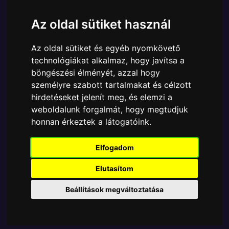
Ára:
3790 Ft
Az oldal sütiket használ
A Funko POP - Marvel egyik népszerű terméke a
Funko POP - Marvel - Marvel Thor L&T Thor
Az oldal sütiket és egyéb nyomkövető
kulcstartó figura, amely ablakos csomagolásban azaz
technológiákat alkalmaz, hogy javítsa a
- POP In a Box - várja új gazdáját.
böngészési élményét, azzal hogy
A termék sajnos nem elérhető, nézd meg
személyre szabott tartalmakat és célzott
hirdetéseket jelenít meg, és elemzi a
MÁSOK MIT VESZNEK
weboldalunk forgalmát, hogy megtudjuk
honnan érkeztek a látogatóink.
Tetszik? Osszd meg másokkal!
Elfogadom
Elutasítom
Beállítások megváltoztatása