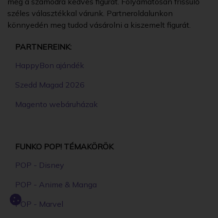
meg a számodra kedves figurát. Folyamatosan frissülő
széles választékkal várunk. Partneroldalunkon
könnyedén meg tudod vásárolni a kiszemelt figurát.
PARTNEREINK:
HappyBon ajándék
Szedd Magad 2026
Magento webáruházak
FUNKO POP! TÉMAKÖRÖK
POP - Disney
POP - Anime & Manga
POP - Marvel