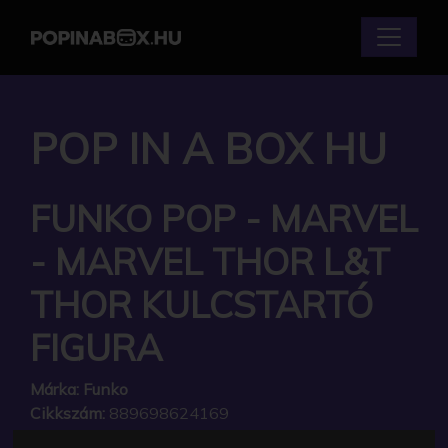
POP IN A BOX HU
FUNKO POP - MARVEL
- MARVEL THOR L&T
THOR KULCSTARTÓ
FIGURA
Márka:
Funko
Cikkszám:
889698624169
Elérhetőség:
Készlethiány