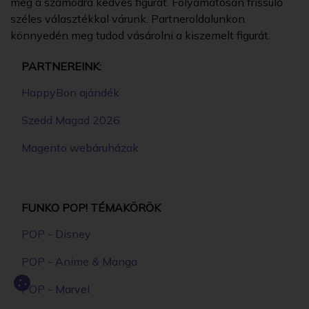
meg a számodra kedves figurát. Folyamatosan frissülő
széles választékkal várunk. Partneroldalunkon
könnyedén meg tudod vásárolni a kiszemelt figurát.
PARTNEREINK:
HappyBon ajándék
Szedd Magad 2026
Magento webáruházak
FUNKO POP! TÉMAKÖRÖK
POP - Disney
POP - Anime & Manga
POP - Marvel