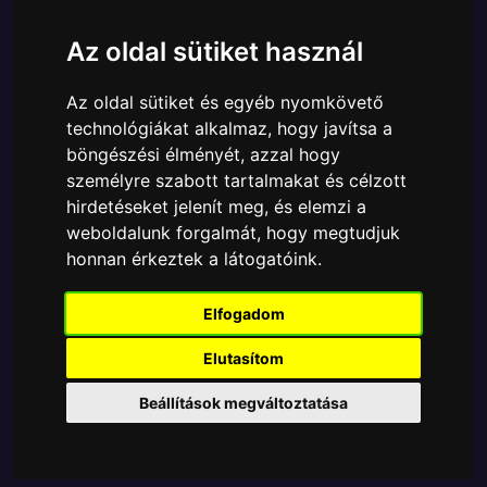
Ára:
6390 Ft
Az oldal sütiket használ
A Funko POP - Marvel egyik népszerű terméke a
Funko POP - Marvel - Marvel XMen 20th Wolverine
Az oldal sütiket és egyéb nyomkövető
In Jacket figura, amely ablakos csomagolásban azaz
technológiákat alkalmaz, hogy javítsa a
- POP In a Box - várja új gazdáját.
böngészési élményét, azzal hogy
A termék sajnos nem elérhető, nézd meg
személyre szabott tartalmakat és célzott
hirdetéseket jelenít meg, és elemzi a
MÁSOK MIT VESZNEK
weboldalunk forgalmát, hogy megtudjuk
honnan érkeztek a látogatóink.
Tetszik? Osszd meg másokkal!
Elfogadom
Elutasítom
Beállítások megváltoztatása