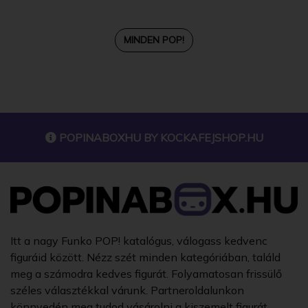
MINDEN POP!
POPINABOXHU BY
KOCKAFEJSHOP.HU
Itt a nagy Funko POP! katalógus, válogass kedvenc
figuráid között. Nézz szét minden kategóriában, találd
meg a számodra kedves figurát. Folyamatosan frissülő
széles választékkal várunk. Partneroldalunkon
könnyedén meg tudod vásárolni a kiszemelt figurát.