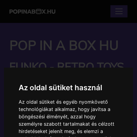
POP IN A BOX HU
FUNKO - RETRO TOYS
BARBIE CRYSTAL
Az oldal sütiket használ
BARBIE GYŰJTŐI
Az oldal sütiket és egyéb nyomkövető
VINYL KARAKTER
technológiákat alkalmaz, hogy javítsa a
böngészési élményét, azzal hogy
Márka:
Funko
személyre szabott tartalmakat és célzott
Cikkszám:
889698751582
hirdetéseket jelenít meg, és elemzi a
Elérhetőség:
Készleten