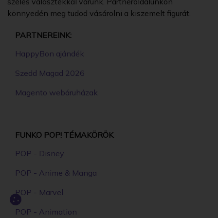
széles választékkal várunk. Partneroldalunkon
könnyedén meg tudod vásárolni a kiszemelt figurát.
PARTNEREINK:
HappyBon ajándék
Szedd Magad 2026
Magento webáruházak
FUNKO POP! TÉMAKÖRÖK
POP - Disney
POP - Anime & Manga
POP - Marvel
POP - Animation