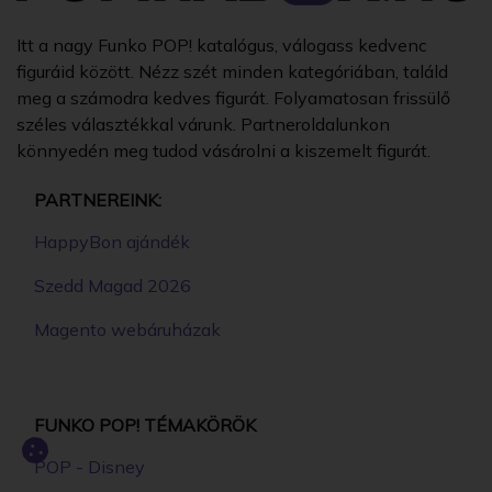
Itt a nagy Funko POP! katalógus, válogass kedvenc
figuráid között. Nézz szét minden kategóriában, találd
meg a számodra kedves figurát. Folyamatosan frissülő
széles választékkal várunk. Partneroldalunkon
könnyedén meg tudod vásárolni a kiszemelt figurát.
PARTNEREINK:
HappyBon ajándék
Szedd Magad 2026
Magento webáruházak
FUNKO POP! TÉMAKÖRÖK
POP - Disney