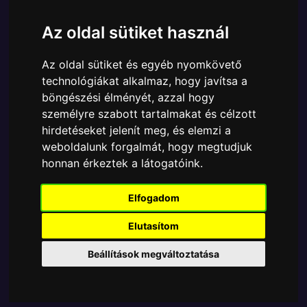
Márka:
Funko
Az oldal sütiket használ
Cikkszám:
889698908245
Elérhetőség:
Készleten
Az oldal sütiket és egyéb nyomkövető
Ára:
6890 Ft
technológiákat alkalmaz, hogy javítsa a
A Funko POP - Star Wars egyik népszerű terméke a
böngészési élményét, azzal hogy
Funko - Star Wars The Mandalorian & Grogu The
személyre szabott tartalmakat és célzott
Mandalorian gyűjtői vinyl karakter, amely ablakos
hirdetéseket jelenít meg, és elemzi a
csomagolásban azaz - POP In a Box - várja új
weboldalunk forgalmát, hogy megtudjuk
gazdáját.
honnan érkeztek a látogatóink.
Elfogadom
TOVÁBB A VÁSÁRLÁSRA
Elutasítom
Tetszik? Osszd meg másokkal!
Beállítások megváltoztatása