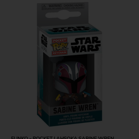
FUNKO - POCKET ! AHSOKA SABINE WREN