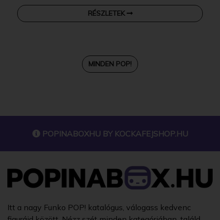
RÉSZLETEK
MINDEN POP!
POPINABOXHU BY
KOCKAFEJSHOP.HU
Itt a nagy Funko POP! katalógus, válogass kedvenc
figuráid között. Nézz szét minden kategóriában, találd