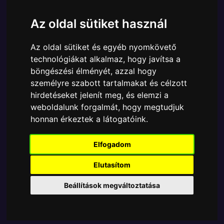
Cikkszám:
889698765411
Elérhetőség:
Készleten
Az oldal sütiket használ
Ára:
6890 Ft
Az oldal sütiket és egyéb nyomkövető
A Funko POP - Star Wars egyik népszerű terméke a
technológiákat alkalmaz, hogy javítsa a
Funko - Star Wars Ahsoka 2 Thrawns Night Trooper
böngészési élményét, azzal hogy
gyűjtői vinyl karakter, amely ablakos csomagolásban
személyre szabott tartalmakat és célzott
azaz - POP In a Box - várja új gazdáját.
hirdetéseket jelenít meg, és elemzi a
weboldalunk forgalmát, hogy megtudjuk
TOVÁBB A VÁSÁRLÁSRA
honnan érkeztek a látogatóink.
Tetszik? Osszd meg másokkal!
Elfogadom
Elutasítom
Beállítások megváltoztatása