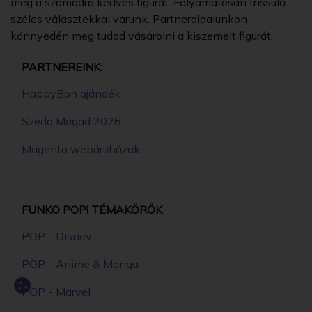
meg a számodra kedves figurát. Folyamatosan frissülő
széles választékkal várunk. Partneroldalunkon
könnyedén meg tudod vásárolni a kiszemelt figurát.
PARTNEREINK:
HappyBon ajándék
Szedd Magad 2026
Magento webáruházak
FUNKO POP! TÉMAKÖRÖK
POP - Disney
POP - Anime & Manga
POP - Marvel