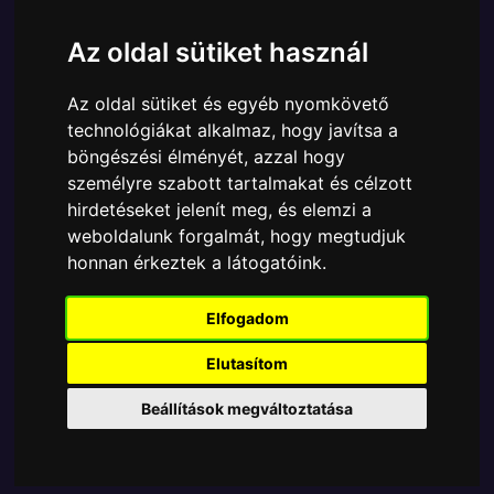
Ára:
5890 Ft
Az oldal sütiket használ
A Funko POP - Star Wars egyik népszerű terméke a
Funko POP - Star Wars - Star Wars Clone Wars
Az oldal sütiket és egyéb nyomkövető
BoKatan figura, amely ablakos csomagolásban azaz
technológiákat alkalmaz, hogy javítsa a
- POP In a Box - várja új gazdáját.
böngészési élményét, azzal hogy
A termék sajnos nem elérhető, nézd meg
személyre szabott tartalmakat és célzott
hirdetéseket jelenít meg, és elemzi a
MÁSOK MIT VESZNEK
weboldalunk forgalmát, hogy megtudjuk
honnan érkeztek a látogatóink.
Tetszik? Osszd meg másokkal!
Elfogadom
Elutasítom
Beállítások megváltoztatása