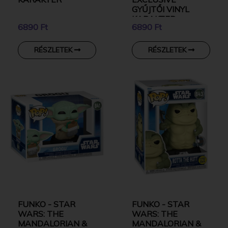
GYŰJTŐI VINYL
KARAKTER
6890 Ft
6890 Ft
RÉSZLETEK
RÉSZLETEK
FUNKO - STAR
FUNKO - STAR
WARS: THE
WARS: THE
MANDALORIAN &
MANDALORIAN &