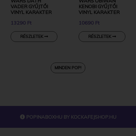
WARS DATH
WARS OBIWAN
VADER GYŰJTŐI
KENOBI GYŰJTŐI
VINYL KARAKTER
VINYL KARAKTER
13290 Ft
10690 Ft
RÉSZLETEK
RÉSZLETEK
MINDEN POP!
POPINABOXHU BY
KOCKAFEJSHOP.HU