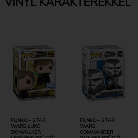
VINYL KARAKTEREKKEL
FUNKO - STAR
FUNKO - STAR
WARS LUKE
WARS
SKYWALKER
COMMANDER
LEGENDS GYŰJTŐI
WOLFFE GYŰJTŐI