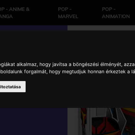
P - ANIME &
POP -
POP -
ANGA
MARVEL
ANIMATION
giákat alkalmaz, hogy javítsa a böngészési élményét, azza
ARS - STAR
weboldalunk forgalmát, hogy megtudjuk honnan érkeztek a l
GAR SAXON
ltoztatása