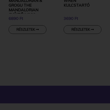
MANDALORIAN &
WREN
GROGU THE
KULCSTARTÓ
MANDALORIAN
GYŰJTŐI VINYL
6890 Ft
3690 Ft
KARAKTER
RÉSZLETEK
RÉSZLETEK