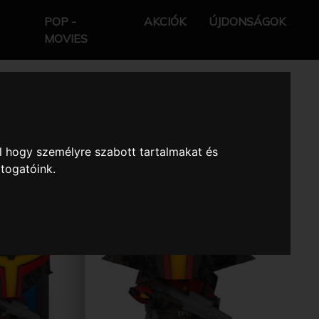
POP -
AKCIÓK
ÚJDONSÁGOK
MOVIES
l hogy személyre szabott tartalmakat és
átogatóink.