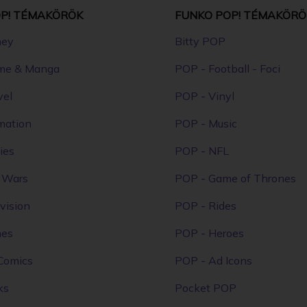
P! TÉMAKÖRÖK
FUNKO POP! TÉMAKÖRÖ
ney
Bitty POP
me & Manga
POP - Football - Foci
vel
POP - Vinyl
mation
POP - Music
ies
POP - NFL
r Wars
POP - Game of Thrones
vision
POP - Rides
mes
POP - Heroes
Comics
POP - Ad Icons
ks
Pocket POP