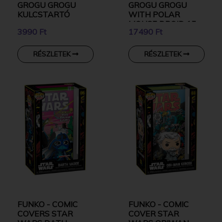
GROGU GROGU
GROGU GROGU
KULCSTARTÓ
WITH POLAR
MOUSE DROID 15
3990 Ft
17490 Ft
CM GYŰJTŐI VINYL
KARAKTER
RÉSZLETEK
RÉSZLETEK
FUNKO - COMIC
FUNKO - COMIC
COVERS STAR
COVER STAR