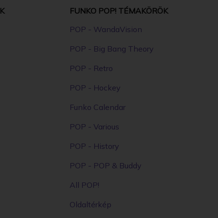
K
FUNKO POP! TÉMAKÖRÖK
POP - WandaVision
POP - Big Bang Theory
POP - Retro
POP - Hockey
Funko Calendar
POP - Various
POP - History
POP - POP & Buddy
All POP!
Oldaltérkép