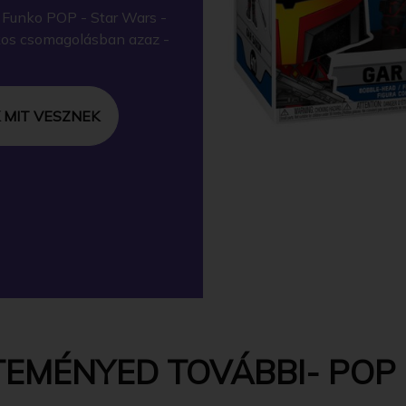
 Funko POP - Star Wars -
kos csomagolásban azaz -
 MIT VESZNEK
EMÉNYED TOVÁBBI- POP 