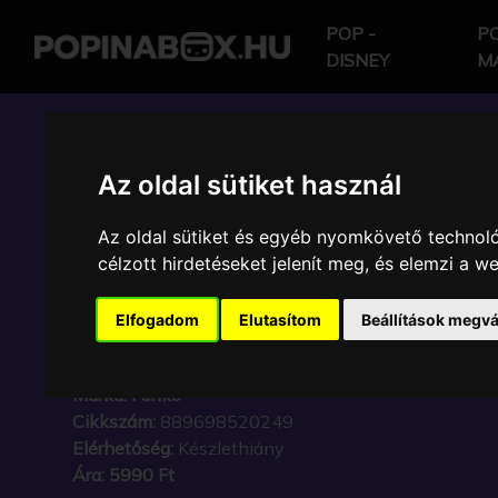
POP -
PO
DISNEY
M
POP IN A BOX HU
Az oldal sütiket használ
Az oldal sütiket és egyéb nyomkövető technoló
FUNKO POP - STAR W
célzott hirdetéseket jelenít meg, és elemzi a 
WARS CLONE WARS 
Elfogadom
Elutasítom
Beállítások megvá
FIGURA
Márka:
Funko
Cikkszám:
889698520249
Elérhetőség:
Készlethiány
Ára:
5990 Ft