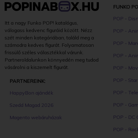
FUNKO PO
POP - Dis
Itt a nagy Funko POP! katalógus,
válogass kedvenc figuráid között. Nézz
POP - Ani
szét minden kategóriában, találd meg a
POP - Mar
számodra kedves figurát. Folyamatosan
frissülő széles választékkal várunk.
POP - Ani
Partneroldalunkon könnyedén meg tudod
vásárolni a kiszemelt figurát.
POP - Mov
POP - Sta
PARTNEREINK:
POP - Tele
HappyBon ajándék
POP - Ga
Szedd Magad 2026
POP - DC 
Magento webáruházak
POP - Roc