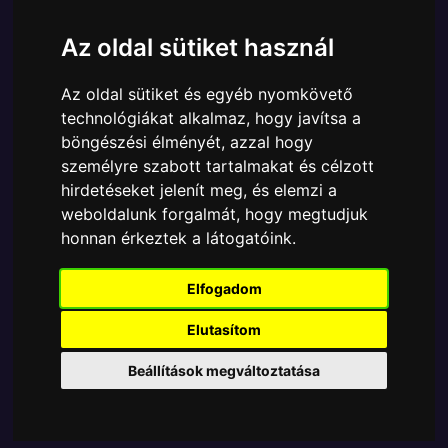
Ára:
6410 Ft
Az oldal sütiket használ
A Funko POP - Star Wars egyik népszerű terméke a
Funko POP - Star Wars - Star Wars Concept C3PO
Az oldal sütiket és egyéb nyomkövető
figura, amely ablakos csomagolásban azaz - POP In
technológiákat alkalmaz, hogy javítsa a
a Box - várja új gazdáját.
böngészési élményét, azzal hogy
A termék sajnos nem elérhető, nézd meg
személyre szabott tartalmakat és célzott
hirdetéseket jelenít meg, és elemzi a
MÁSOK MIT VESZNEK
weboldalunk forgalmát, hogy megtudjuk
honnan érkeztek a látogatóink.
Tetszik? Osszd meg másokkal!
Elfogadom
Elutasítom
Beállítások megváltoztatása