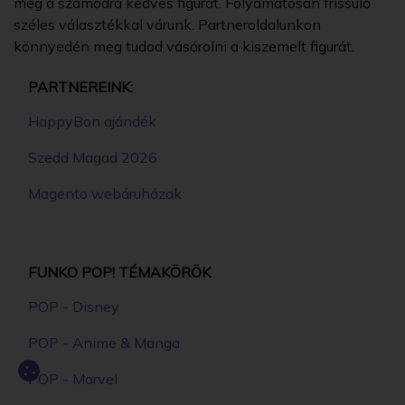
meg a számodra kedves figurát. Folyamatosan frissülő
széles választékkal várunk. Partneroldalunkon
könnyedén meg tudod vásárolni a kiszemelt figurát.
PARTNEREINK:
HappyBon ajándék
Szedd Magad 2026
Magento webáruházak
FUNKO POP! TÉMAKÖRÖK
POP - Disney
POP - Anime & Manga
POP - Marvel