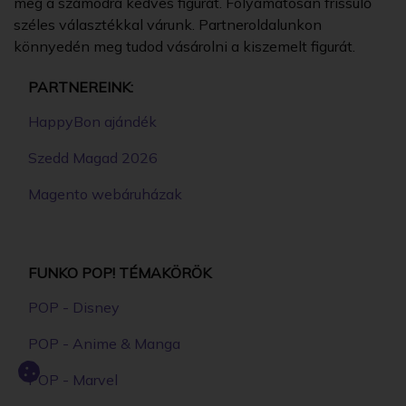
meg a számodra kedves figurát. Folyamatosan frissülő
széles választékkal várunk. Partneroldalunkon
könnyedén meg tudod vásárolni a kiszemelt figurát.
PARTNEREINK:
HappyBon ajándék
Szedd Magad 2026
Magento webáruházak
FUNKO POP! TÉMAKÖRÖK
POP - Disney
POP - Anime & Manga
POP - Marvel