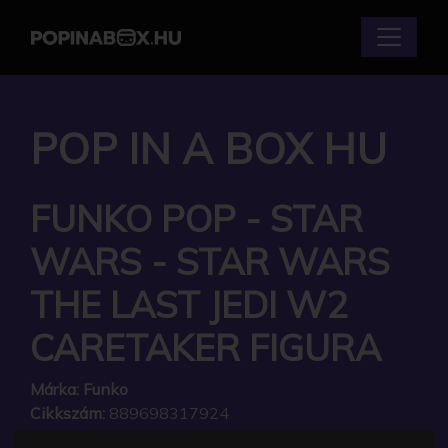
POP IN A BOX HU
FUNKO POP - STAR
WARS - STAR WARS
THE LAST JEDI W2
CARETAKER FIGURA
Márka:
Funko
Cikkszám:
889698317924
Elérhetőség:
Készlethiány