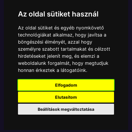
Ára:
4690 Ft
Az oldal sütiket használ
A Funko POP - Star Wars egyik népszerű terméke a
Funko POP - Star Wars - Star Wars The Last Jedi
Az oldal sütiket és egyéb nyomkövető
W2 Caretaker figura, amely ablakos csomagolásban
technológiákat alkalmaz, hogy javítsa a
azaz - POP In a Box - várja új gazdáját.
böngészési élményét, azzal hogy
A termék sajnos nem elérhető, nézd meg
személyre szabott tartalmakat és célzott
hirdetéseket jelenít meg, és elemzi a
MÁSOK MIT VESZNEK
weboldalunk forgalmát, hogy megtudjuk
honnan érkeztek a látogatóink.
Tetszik? Osszd meg másokkal!
Elfogadom
Elutasítom
Beállítások megváltoztatása