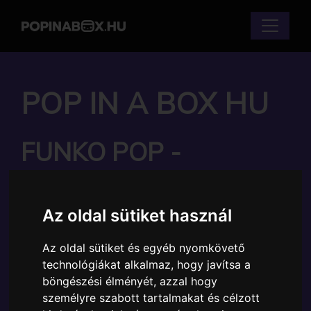
POP IN A BOX HU
FUNKO POP -
WANDAVISION -
WANDAVISION
Az oldal sütiket használ
WANDA
Az oldal sütiket és egyéb nyomkövető
(HALLOWEEN)
technológiákat alkalmaz, hogy javítsa a
böngészési élményét, azzal hogy
FIGURA
személyre szabott tartalmakat és célzott