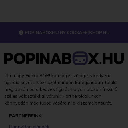
POPINABOXHU BY
KOCKAFEJSHOP.HU
Itt a nagy Funko POP! katalógus, válogass kedvenc
figuráid között. Nézz szét minden kategóriában, találd
meg a számodra kedves figurát. Folyamatosan frissülő
széles választékkal várunk. Partneroldalunkon
könnyedén meg tudod vásárolni a kiszemelt figurát.
PARTNEREINK:
HappyBon ajándék