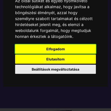
Az oldal sütiket és egyéb nyomkövető
Ára:
3990 Ft
technológiákat alkalmaz, hogy javítsa a
böngészési élményét, azzal hogy
A Funko Pocket POP egyik népszerű terméke a
személyre szabott tartalmakat és célzott
Funko - Pocket ! kulcstartó Wednesday Wednesday,
hirdetéseket jelenít meg, és elemzi a
amely ablakos csomagolásban azaz - POP In a Box
weboldalunk forgalmát, hogy megtudjuk
- várja új gazdáját.
honnan érkeztek a látogatóink.
TOVÁBB A VÁSÁRLÁSRA
Elfogadom
Elutasítom
Tetszik? Osszd meg másokkal!
Beállítások megváltoztatása