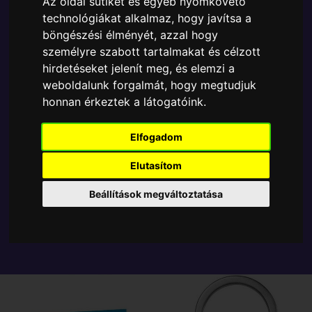
Az oldal sütiket és egyéb nyomkövető
A Funko Pocket POP egyik népszerű terméke a
technológiákat alkalmaz, hogy javítsa a
Funko - Pocket ! Sonic with Ring kulcstartó, amely
böngészési élményét, azzal hogy
ablakos csomagolásban azaz - POP In a Box - várja
személyre szabott tartalmakat és célzott
új gazdáját.
hirdetéseket jelenít meg, és elemzi a
weboldalunk forgalmát, hogy megtudjuk
TOVÁBB A VÁSÁRLÁSRA
honnan érkeztek a látogatóink.
Elfogadom
Tetszik? Osszd meg másokkal!
Elutasítom
Beállítások megváltoztatása