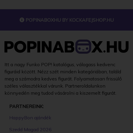
POPINABOXHU BY
KOCKAFEJSHOP.HU
Itt a nagy Funko POP! katalógus, válogass kedvenc
figuráid között. Nézz szét minden kategóriában, találd
meg a számodra kedves figurát. Folyamatosan frissülő
széles választékkal várunk. Partneroldalunkon
könnyedén meg tudod vásárolni a kiszemelt figurát.
PARTNEREINK:
HappyBon ajándék
Szedd Magad 2026