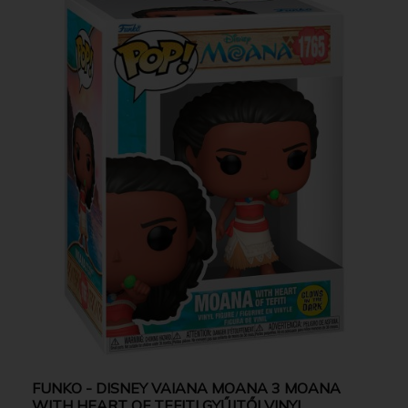
FUNKO - DISNEY VAIANA MOANA 3 MOANA
WITH HEART OF TEFITI GYŰJTŐI VINYL