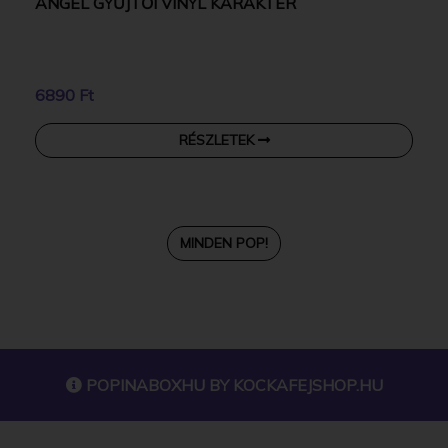
ANGEL GYŰJTŐI VINYL KARAKTER
6890 Ft
RÉSZLETEK
MINDEN POP!
POPINABOXHU BY
KOCKAFEJSHOP.HU