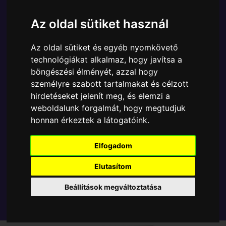
Ára:
6890 Ft
Az oldal sütiket használ
A Funko POP - Disney egyik népszerű terméke a
Funko - Disney Halloween Spooky Mickey gyűjtői
Az oldal sütiket és egyéb nyomkövető
vinyl karakter, amely ablakos csomagolásban azaz -
technológiákat alkalmaz, hogy javítsa a
POP In a Box - várja új gazdáját.
böngészési élményét, azzal hogy
személyre szabott tartalmakat és célzott
TOVÁBB A VÁSÁRLÁSRA
hirdetéseket jelenít meg, és elemzi a
weboldalunk forgalmát, hogy megtudjuk
honnan érkeztek a látogatóink.
Tetszik? Osszd meg másokkal!
Elfogadom
Elutasítom
Beállítások megváltoztatása