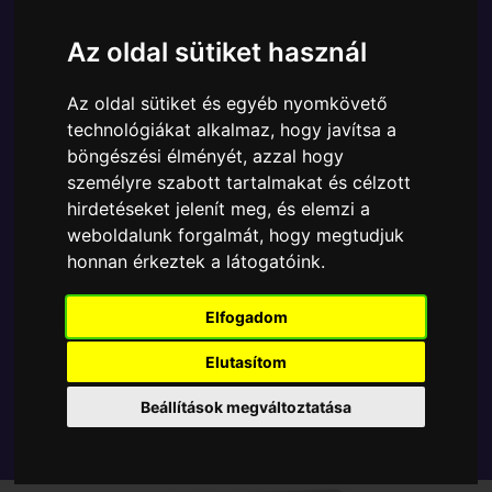
Ára:
6890 Ft
Az oldal sütiket használ
A Funko POP - Disney egyik népszerű terméke a
Funko - Disney Lilo & Stitch Mermaid Angel gyűjtői
Az oldal sütiket és egyéb nyomkövető
vinyl karakter, amely ablakos csomagolásban azaz -
technológiákat alkalmaz, hogy javítsa a
POP In a Box - várja új gazdáját.
böngészési élményét, azzal hogy
személyre szabott tartalmakat és célzott
TOVÁBB A VÁSÁRLÁSRA
hirdetéseket jelenít meg, és elemzi a
weboldalunk forgalmát, hogy megtudjuk
honnan érkeztek a látogatóink.
Tetszik? Osszd meg másokkal!
Elfogadom
Elutasítom
Beállítások megváltoztatása