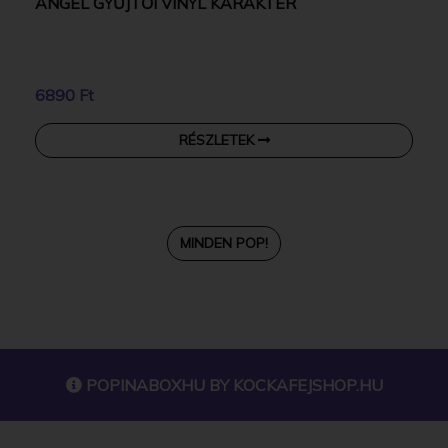
ANGEL GYŰJTŐI VINYL KARAKTER
6890 Ft
RÉSZLETEK
MINDEN POP!
POPINABOXHU BY
KOCKAFEJSHOP.HU