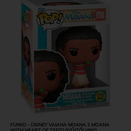
FUNKO - DISNEY VAIANA MOANA 3 MOANA
WITH HEART OF TEFITI GYŰJTŐI VINYL