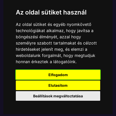
Cikkszám:
889698907637
Elérhetőség:
Készleten
Az oldal sütiket használ
Ára:
6890 Ft
Az oldal sütiket és egyéb nyomkövető
A Funko POP - Disney egyik népszerű terméke a
technológiákat alkalmaz, hogy javítsa a
Funko - Disney The Princess Diaries Mia
böngészési élményét, azzal hogy
Thermopolis gyűjtői vinyl karakter, amely ablakos
személyre szabott tartalmakat és célzott
csomagolásban azaz - POP In a Box - várja új
hirdetéseket jelenít meg, és elemzi a
gazdáját.
weboldalunk forgalmát, hogy megtudjuk
honnan érkeztek a látogatóink.
TOVÁBB A VÁSÁRLÁSRA
Elfogadom
Tetszik? Osszd meg másokkal!
Elutasítom
Beállítások megváltoztatása