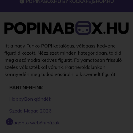
POPINABOXHU BY
KOCKAFEJSHOP.HU
Itt a nagy Funko POP! katalógus, válogass kedvenc
figuráid között. Nézz szét minden kategóriában, találd
meg a számodra kedves figurát. Folyamatosan frissülő
széles választékkal várunk. Partneroldalunkon
könnyedén meg tudod vásárolni a kiszemelt figurát.
PARTNEREINK:
HappyBon ajándék
Szedd Magad 2026
Magento webáruházak