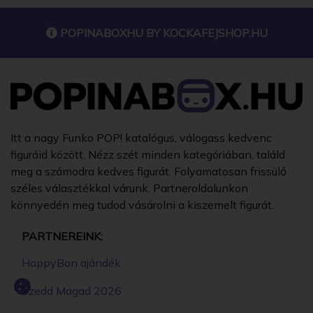
POPINABOXHU BY
KOCKAFEJSHOP.HU
Itt a nagy Funko POP! katalógus, válogass kedvenc
figuráid között. Nézz szét minden kategóriában, találd
meg a számodra kedves figurát. Folyamatosan frissülő
széles választékkal várunk. Partneroldalunkon
könnyedén meg tudod vásárolni a kiszemelt figurát.
PARTNEREINK:
HappyBon ajándék
Szedd Magad 2026