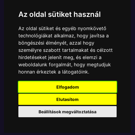
Márka:
Funko
Az oldal sütiket használ
Cikkszám:
889698861472
Elérhetőség:
Készleten
Az oldal sütiket és egyéb nyomkövető
Ára:
6890 Ft
technológiákat alkalmaz, hogy javítsa a
A Funko POP - Disney egyik népszerű terméke a
böngészési élményét, azzal hogy
Funko - Disney Nightmare Before Christmas Jack
személyre szabott tartalmakat és célzott
Skellington gyűjtői vinyl karakter, amely ablakos
hirdetéseket jelenít meg, és elemzi a
csomagolásban azaz - POP In a Box - várja új
weboldalunk forgalmát, hogy megtudjuk
gazdáját.
honnan érkeztek a látogatóink.
Elfogadom
TOVÁBB A VÁSÁRLÁSRA
Elutasítom
Tetszik? Osszd meg másokkal!
Beállítások megváltoztatása