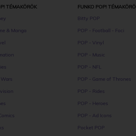
P! TÉMAKÖRÖK
FUNKO POP! TÉMAKÖRÖ
ney
Bitty POP
me & Manga
POP - Football - Foci
vel
POP - Vinyl
mation
POP - Music
ies
POP - NFL
r Wars
POP - Game of Thrones
vision
POP - Rides
mes
POP - Heroes
Comics
POP - Ad Icons
ks
Pocket POP