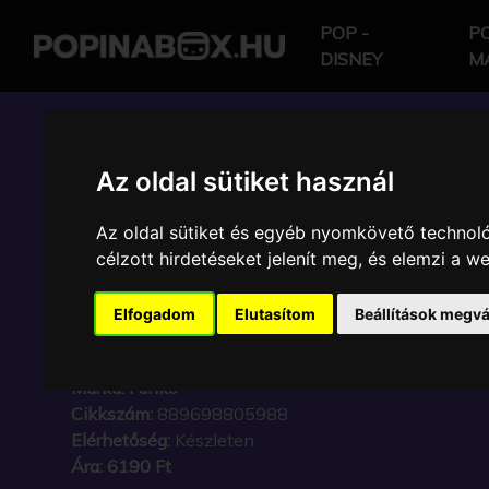
POP -
PO
DISNEY
M
POP IN A BOX HU
Az oldal sütiket használ
Az oldal sütiket és egyéb nyomkövető technoló
FUNKO - DISNEY NIG
célzott hirdetéseket jelenít meg, és elemzi a 
BEFORE CHRISTMAS 
Elfogadom
Elutasítom
Beállítások megvá
ZERO GYŰJTŐI VINYL
Márka:
Funko
Cikkszám:
889698805988
Elérhetőség:
Készleten
Ára:
6190 Ft