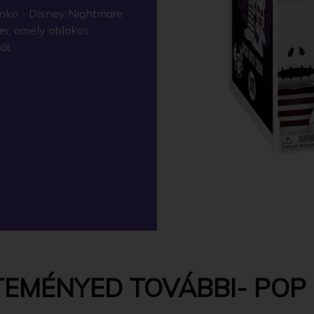
nko - Disney Nightmare
ter, amely ablakos
át.
EMÉNYED TOVÁBBI- POP -