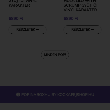
GYŰJTŐI VINYL
HULA LILO WITH
KARAKTER
SCRUMP GYŰJTŐI
VINYL KARAKTER
6890 Ft
6890 Ft
RÉSZLETEK
RÉSZLETEK
MINDEN POP!
POPINABOXHU BY
KOCKAFEJSHOP.HU