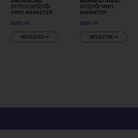
SNORKELING
MERMAID ANGEL
STITCH GYŰJTŐI
GYŰJTŐI VINYL
VINYL KARAKTER
KARAKTER
6890 Ft
6890 Ft
RÉSZLETEK
RÉSZLETEK