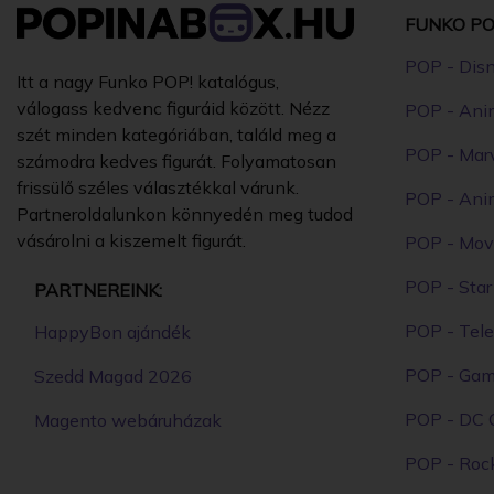
FUNKO PO
POP - Dis
Itt a nagy Funko POP! katalógus,
válogass kedvenc figuráid között. Nézz
POP - Ani
szét minden kategóriában, találd meg a
POP - Mar
számodra kedves figurát. Folyamatosan
frissülő széles választékkal várunk.
POP - Ani
Partneroldalunkon könnyedén meg tudod
vásárolni a kiszemelt figurát.
POP - Mov
POP - Sta
PARTNEREINK:
POP - Tele
HappyBon ajándék
POP - Ga
Szedd Magad 2026
POP - DC 
Magento webáruházak
POP - Roc