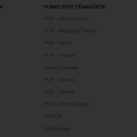
K
FUNKO POP! TÉMAKÖRÖK
POP - WandaVision
POP - Big Bang Theory
POP - Retro
POP - Hockey
Funko Calendar
POP - Various
POP - History
POP - POP & Buddy
All POP!
Oldaltérkép