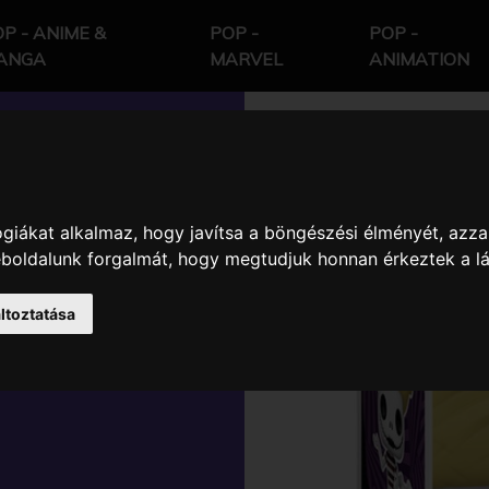
P - ANIME &
POP -
POP -
ANGA
MARVEL
ANIMATION
giákat alkalmaz, hogy javítsa a böngészési élményét, azza
HTMARE
weboldalunk forgalmát, hogy megtudjuk honnan érkeztek a l
JACK WITH
ltoztatása
 KARAKTER