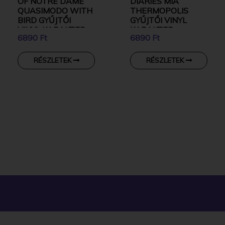
OF NOTRE DAME
DIARIES MIA
QUASIMODO WITH
THERMOPOLIS
BIRD GYŰJTŐI
GYŰJTŐI VINYL
VINYL KARAKTER
KARAKTER
6890 Ft
6890 Ft
RÉSZLETEK
RÉSZLETEK