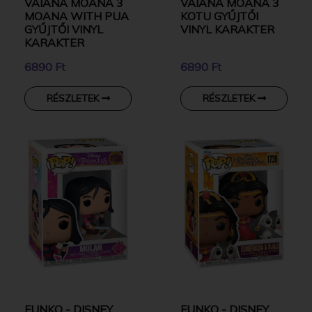
VAIANA MOANA 3
VAIANA MOANA 3
MOANA WITH PUA
KOTU GYŰJTŐI
GYŰJTŐI VINYL
VINYL KARAKTER
KARAKTER
6890 Ft
6890 Ft
RÉSZLETEK
RÉSZLETEK
FUNKO - DISNEY
FUNKO - DISNEY