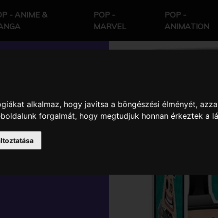
P - ANIME &
POP -
POP -
ANGA
MARVEL
ANIMATION
giákat alkalmaz, hogy javítsa a böngészési élményét, azza
HTMARE
weboldalunk forgalmát, hogy megtudjuk honnan érkeztek a l
MAYOR
ltoztatása
ŰJTŐI