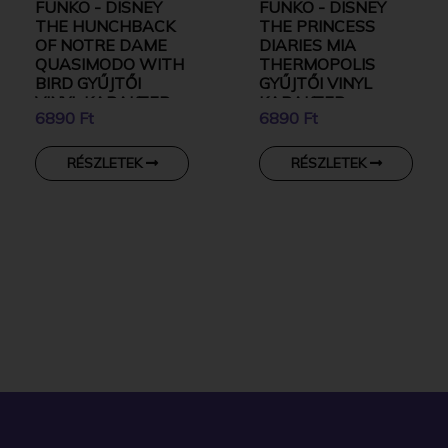
FUNKO - DISNEY
FUNKO - DISNEY
THE HUNCHBACK
THE PRINCESS
OF NOTRE DAME
DIARIES MIA
QUASIMODO WITH
THERMOPOLIS
BIRD GYŰJTŐI
GYŰJTŐI VINYL
VINYL KARAKTER
KARAKTER
6890 Ft
6890 Ft
RÉSZLETEK
RÉSZLETEK