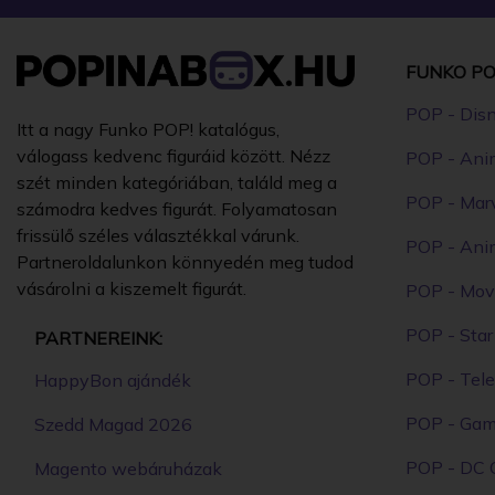
FUNKO PO
POP - Dis
Itt a nagy Funko POP! katalógus,
válogass kedvenc figuráid között. Nézz
POP - Ani
szét minden kategóriában, találd meg a
POP - Mar
számodra kedves figurát. Folyamatosan
frissülő széles választékkal várunk.
POP - Ani
Partneroldalunkon könnyedén meg tudod
vásárolni a kiszemelt figurát.
POP - Mov
POP - Sta
PARTNEREINK:
POP - Tele
HappyBon ajándék
POP - Ga
Szedd Magad 2026
POP - DC 
Magento webáruházak