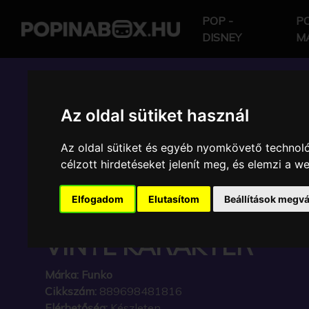
POP -
PO
DISNEY
M
POP IN A BOX HU
Az oldal sütiket használ
Az oldal sütiket és egyéb nyomkövető technoló
FUNKO - DISNEY NIG
célzott hirdetéseket jelenít meg, és elemzi a 
BEFORE CHRISTMAS 
Elfogadom
Elutasítom
Beállítások megvá
WITH MEGAPHONE GY
VINYL KARAKTER
Márka:
Funko
Cikkszám:
889698481816
Elérhetőség:
Készleten