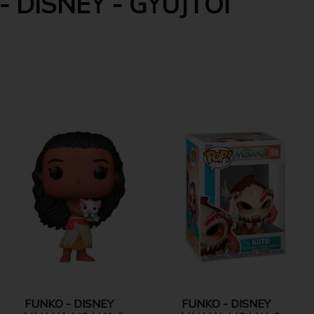
 DISNEY - GYŰJTŐI
FUNKO - DISNEY
FUNKO - DISNEY