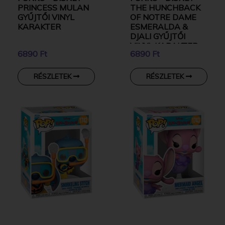
PRINCESS MULAN
THE HUNCHBACK
GYŰJTŐI VINYL
OF NOTRE DAME
KARAKTER
ESMERALDA &
DJALI GYŰJTŐI
VINYL KARAKTER
6890 Ft
6890 Ft
RÉSZLETEK
RÉSZLETEK