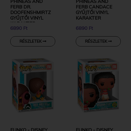
PHINEAS AND
PHINEAS AND
FERB DR.
FERB CANDACE
DOOFENSHMIRTZ
GYŰJTŐI VINYL
GYŰJTŐI VINYL
KARAKTER
KARAKTER
6890 Ft
6890 Ft
RÉSZLETEK
RÉSZLETEK
FUNKO - DISNEY
FUNKO - DISNEY