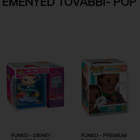
EMÉNYED TOVÁBBI- POP -
FUNKO - DISNEY
FUNKO - PREMIUM