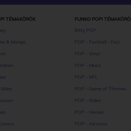
P! TÉMAKÖRÖK
FUNKO POP! TÉMAKÖRÖ
ney
Bitty POP
me & Manga
POP - Football - Foci
vel
POP - Vinyl
mation
POP - Music
ies
POP - NFL
r Wars
POP - Game of Thrones
vision
POP - Rides
mes
POP - Heroes
Comics
POP - Ad Icons