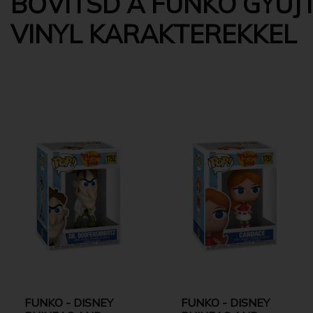
BŐVÍTSD A FUNKO GYŰJT
VINYL KARAKTEREKKEL
FUNKO - DISNEY
FUNKO - DISNEY