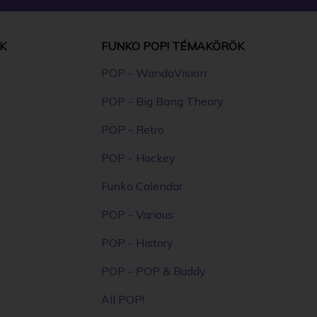
K
FUNKO POP! TÉMAKÖRÖK
POP - WandaVision
POP - Big Bang Theory
POP - Retro
POP - Hockey
Funko Calendar
POP - Various
POP - History
POP - POP & Buddy
All POP!