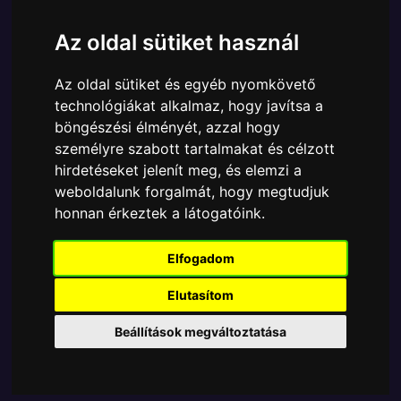
Cikkszám:
889698762236
Elérhetőség:
Készleten
Az oldal sütiket használ
Ára:
6890 Ft
Az oldal sütiket és egyéb nyomkövető
A Funko POP - Disney egyik népszerű terméke a
technológiákat alkalmaz, hogy javítsa a
Funko - Disney Nightmare Before Christmas Sally
böngészési élményét, azzal hogy
gyűjtői vinyl karakter, amely ablakos csomagolásban
személyre szabott tartalmakat és célzott
azaz - POP In a Box - várja új gazdáját.
hirdetéseket jelenít meg, és elemzi a
weboldalunk forgalmát, hogy megtudjuk
TOVÁBB A VÁSÁRLÁSRA
honnan érkeztek a látogatóink.
Tetszik? Osszd meg másokkal!
Elfogadom
Elutasítom
Beállítások megváltoztatása