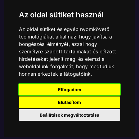
Cikkszám:
889698373906
Elérhetőség:
Készleten
Az oldal sütiket használ
Ára:
6890 Ft
Az oldal sütiket és egyéb nyomkövető
A Funko POP - Disney egyik népszerű terméke a
technológiákat alkalmaz, hogy javítsa a
Funko - Disney Pixar Toy Story 4 Buzz Lightyear
böngészési élményét, azzal hogy
gyűjtői vinyl karakter, amely ablakos csomagolásban
személyre szabott tartalmakat és célzott
azaz - POP In a Box - várja új gazdáját.
hirdetéseket jelenít meg, és elemzi a
weboldalunk forgalmát, hogy megtudjuk
TOVÁBB A VÁSÁRLÁSRA
honnan érkeztek a látogatóink.
Tetszik? Osszd meg másokkal!
Elfogadom
Elutasítom
Beállítások megváltoztatása