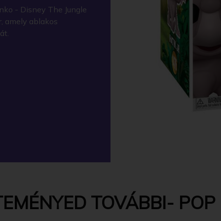
nko - Disney The Jungle
r, amely ablakos
át.
EMÉNYED TOVÁBBI- POP -