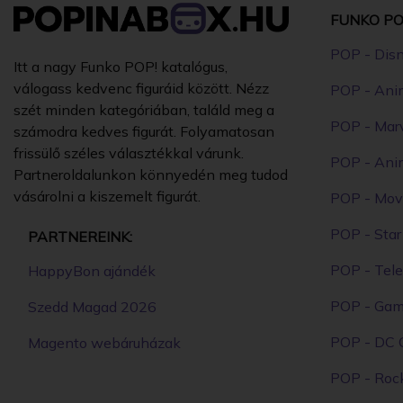
FUNKO PO
POP - Dis
Itt a nagy Funko POP! katalógus,
válogass kedvenc figuráid között. Nézz
POP - Ani
szét minden kategóriában, találd meg a
POP - Mar
számodra kedves figurát. Folyamatosan
frissülő széles választékkal várunk.
POP - Ani
Partneroldalunkon könnyedén meg tudod
vásárolni a kiszemelt figurát.
POP - Mov
POP - Sta
PARTNEREINK:
POP - Tele
HappyBon ajándék
POP - Ga
Szedd Magad 2026
POP - DC 
Magento webáruházak
POP - Roc