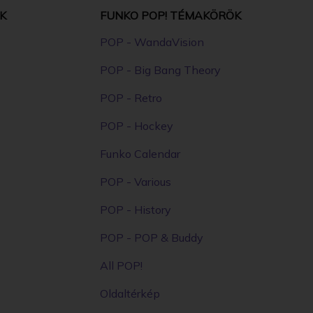
K
FUNKO POP! TÉMAKÖRÖK
POP - WandaVision
POP - Big Bang Theory
POP - Retro
POP - Hockey
Funko Calendar
POP - Various
POP - History
POP - POP & Buddy
All POP!
Oldaltérkép