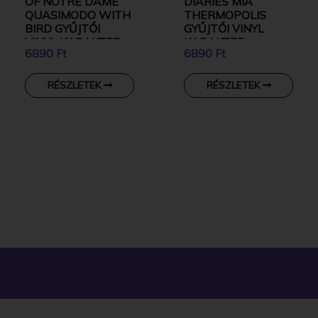
OF NOTRE DAME
DIARIES MIA
QUASIMODO WITH
THERMOPOLIS
BIRD GYŰJTŐI
GYŰJTŐI VINYL
VINYL KARAKTER
KARAKTER
6890 Ft
6890 Ft
RÉSZLETEK
RÉSZLETEK