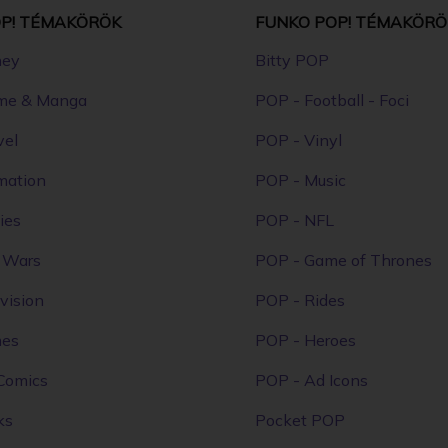
P! TÉMAKÖRÖK
FUNKO POP! TÉMAKÖRÖ
ney
Bitty POP
me & Manga
POP - Football - Foci
vel
POP - Vinyl
mation
POP - Music
ies
POP - NFL
r Wars
POP - Game of Thrones
vision
POP - Rides
mes
POP - Heroes
Comics
POP - Ad Icons
ks
Pocket POP