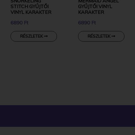
SNORKELING
MERMAID ANGEL
STITCH GYŰJTŐI
GYŰJTŐI VINYL
VINYL KARAKTER
KARAKTER
6890 Ft
6890 Ft
RÉSZLETEK
RÉSZLETEK