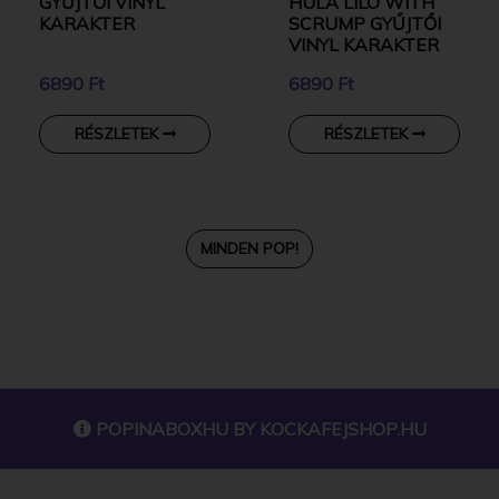
GYŰJTŐI VINYL
HULA LILO WITH
KARAKTER
SCRUMP GYŰJTŐI
VINYL KARAKTER
6890 Ft
6890 Ft
RÉSZLETEK
RÉSZLETEK
MINDEN POP!
POPINABOXHU BY
KOCKAFEJSHOP.HU