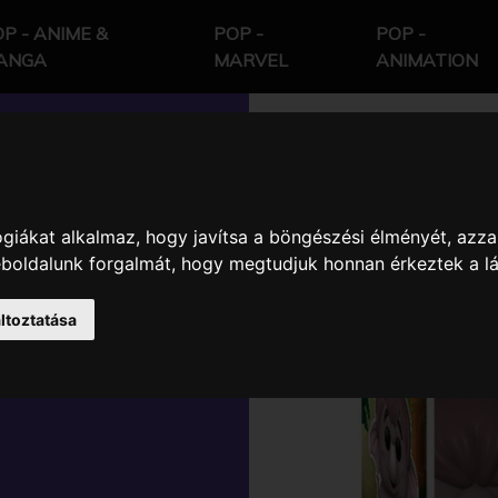
P - ANIME &
POP -
POP -
ANGA
MARVEL
ANIMATION
giákat alkalmaz, hogy javítsa a böngészési élményét, azza
 JUNGLE
weboldalunk forgalmát, hogy megtudjuk honnan érkeztek a l
YVE HATHI
ltoztatása
RAKTER