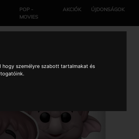
POP -
AKCIÓK
ÚJDONSÁGOK
MOVIES
l hogy személyre szabott tartalmakat és
átogatóink.