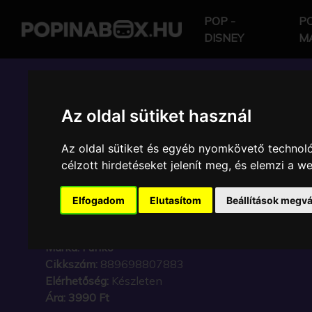
POP -
PO
DISNEY
M
POP IN A BOX HU
Az oldal sütiket használ
Az oldal sütiket és egyéb nyomkövető technoló
FUNKO - DISNEY THE
célzott hirdetéseket jelenít meg, és elemzi a 
BOOK DZSUNGEL KÖN
Elfogadom
Elutasítom
Beállítások megvá
JR GYŰJTŐI VINYL KA
Márka:
Funko
Cikkszám:
889698807883
Elérhetőség:
Készleten
Ára:
3990 Ft