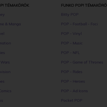
P! TÉMAKÖRÖK
FUNKO POP! TÉMAKÖRÖ
ney
Bitty POP
me & Manga
POP - Football - Foci
vel
POP - Vinyl
mation
POP - Music
ies
POP - NFL
r Wars
POP - Game of Thrones
vision
POP - Rides
mes
POP - Heroes
Comics
POP - Ad Icons
ks
Pocket POP