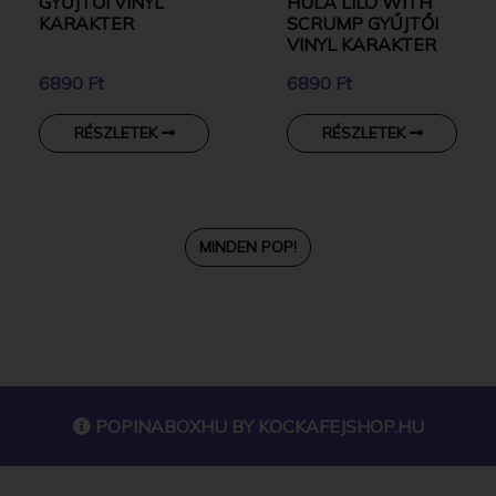
GYŰJTŐI VINYL
HULA LILO WITH
KARAKTER
SCRUMP GYŰJTŐI
VINYL KARAKTER
6890 Ft
6890 Ft
RÉSZLETEK
RÉSZLETEK
MINDEN POP!
POPINABOXHU BY
KOCKAFEJSHOP.HU