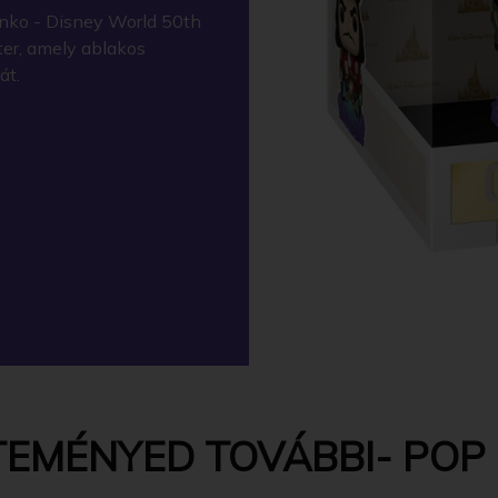
nko - Disney World 50th
ter, amely ablakos
át.
EMÉNYED TOVÁBBI- POP -