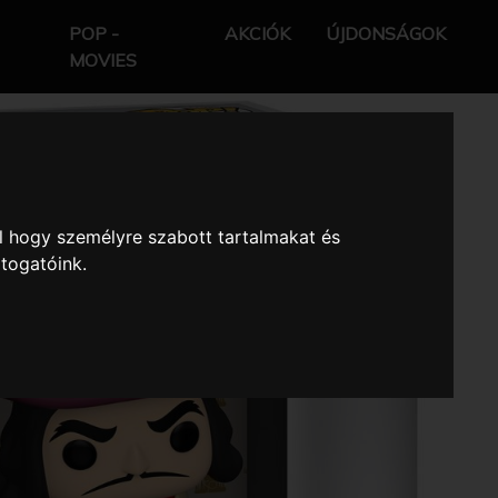
POP -
AKCIÓK
ÚJDONSÁGOK
MOVIES
l hogy személyre szabott tartalmakat és
átogatóink.