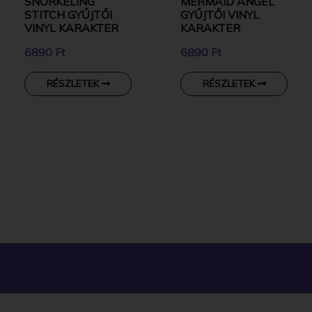
SNORKELING
MERMAID ANGEL
STITCH GYŰJTŐI
GYŰJTŐI VINYL
VINYL KARAKTER
KARAKTER
6890 Ft
6890 Ft
RÉSZLETEK
RÉSZLETEK