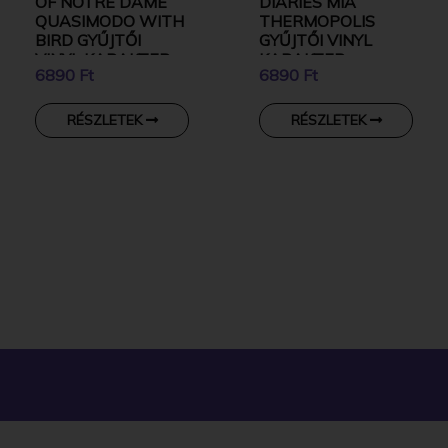
OF NOTRE DAME
DIARIES MIA
QUASIMODO WITH
THERMOPOLIS
BIRD GYŰJTŐI
GYŰJTŐI VINYL
VINYL KARAKTER
KARAKTER
6890 Ft
6890 Ft
RÉSZLETEK
RÉSZLETEK