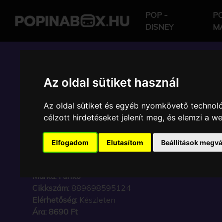
POP -
PO
DISNEY
M
POP IN A BOX HU
Az oldal sütiket használ
Az oldal sütiket és egyéb nyomkövető technoló
FUNKO - DISNEY WO
célzott hirdetéseket jelenít meg, és elemzi a 
ANNIVERSARY CAPTA
Elfogadom
Elutasítom
Beállítások megvá
15CM GYŰJTŐI VINYL
Márka:
Funko
Cikkszám:
889698595124
Elérhetőség:
Készleten
Ára:
8690 Ft