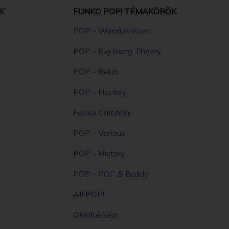
K
FUNKO POP! TÉMAKÖRÖK
POP - WandaVision
POP - Big Bang Theory
POP - Retro
POP - Hockey
Funko Calendar
POP - Various
POP - History
POP - POP & Buddy
All POP!
Oldaltérkép