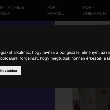
P - ANIME &
POP -
POP -
ANGA
MARVEL
ANIMATION
giákat alkalmaz, hogy javítsa a böngészési élményét, azza
RLD 50TH
weboldalunk forgalmát, hogy megtudjuk honnan érkeztek a l
IN HOOK
ltoztatása
 KARAKTER