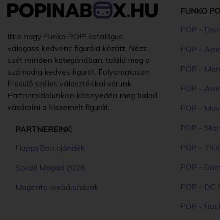
FUNKO PO
POP - Dis
Itt a nagy Funko POP! katalógus,
válogass kedvenc figuráid között. Nézz
POP - Ani
szét minden kategóriában, találd meg a
POP - Mar
számodra kedves figurát. Folyamatosan
frissülő széles választékkal várunk.
POP - Ani
Partneroldalunkon könnyedén meg tudod
vásárolni a kiszemelt figurát.
POP - Mov
POP - Sta
PARTNEREINK:
POP - Tele
HappyBon ajándék
POP - Ga
Szedd Magad 2026
POP - DC 
Magento webáruházak
POP - Roc