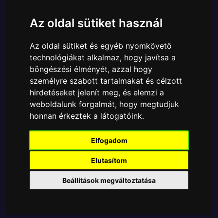
Cikkszám:
889698903776
Elérhetőség:
Készleten
Az oldal sütiket használ
Ára:
8690 Ft
Az oldal sütiket és egyéb nyomkövető
A Funko POP - Disney egyik népszerű terméke a
technológiákat alkalmaz, hogy javítsa a
Funko - Nooks Disney Nightmare Before Christmas
böngészési élményét, azzal hogy
Jack Skellington in Jacks Room #, amely ablakos
személyre szabott tartalmakat és célzott
csomagolásban azaz - POP In a Box - várja új
hirdetéseket jelenít meg, és elemzi a
gazdáját.
weboldalunk forgalmát, hogy megtudjuk
honnan érkeztek a látogatóink.
TOVÁBB A VÁSÁRLÁSRA
Elfogadom
Tetszik? Osszd meg másokkal!
Elutasítom
Beállítások megváltoztatása