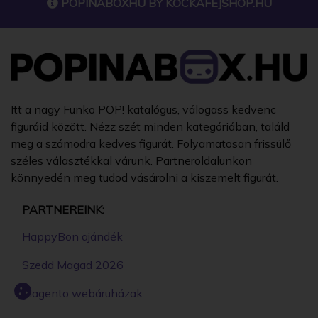
POPINABOXHU BY
KOCKAFEJSHOP.HU
Itt a nagy Funko POP! katalógus, válogass kedvenc
figuráid között. Nézz szét minden kategóriában, találd
meg a számodra kedves figurát. Folyamatosan frissülő
széles választékkal várunk. Partneroldalunkon
könnyedén meg tudod vásárolni a kiszemelt figurát.
PARTNEREINK:
HappyBon ajándék
Szedd Magad 2026
Magento webáruházak