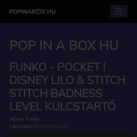
POP IN A BOX HU
FUNKO - POCKET !
DISNEY LILO & STITCH
STITCH BADNESS
LEVEL KULCSTARTÓ
Márka:
Funko
Cikkszám:
889698919067
Elérhetőség:
Készleten