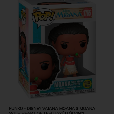
FUNKO - DISNEY VAIANA MOANA 3 MOANA
WITH HEART OF TEFITI GYŰJTŐI VINYL