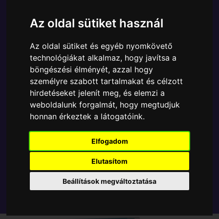
Ára:
3990 Ft
Az oldal sütiket használ
A Funko POP - Disney egyik népszerű terméke a
Funko - Pocket ! Disney Lilo & Stitch Stitch Badness
Az oldal sütiket és egyéb nyomkövető
Level kulcstartó, amely ablakos csomagolásban azaz
technológiákat alkalmaz, hogy javítsa a
- POP In a Box - várja új gazdáját.
böngészési élményét, azzal hogy
személyre szabott tartalmakat és célzott
TOVÁBB A VÁSÁRLÁSRA
hirdetéseket jelenít meg, és elemzi a
weboldalunk forgalmát, hogy megtudjuk
honnan érkeztek a látogatóink.
Tetszik? Osszd meg másokkal!
Elfogadom
Elutasítom
Beállítások megváltoztatása