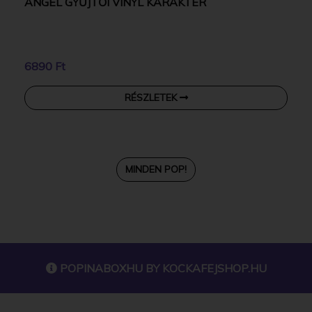
ANGEL GYŰJTŐI VINYL KARAKTER
6890 Ft
RÉSZLETEK
MINDEN POP!
POPINABOXHU BY
KOCKAFEJSHOP.HU